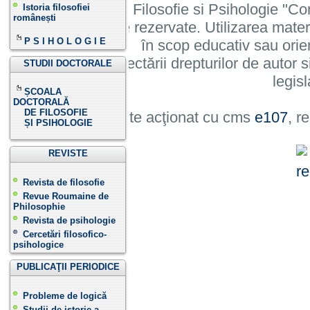
Institutului de Filosofie si Psihologie 
Istoria filosofiei
românești
cu toate drepturile rezervate. Utilizarea mate
P S I H O L O G I E
în scop educativ sau orie
cu condiția respectării drepturilor de autor si
STUDII DOCTORALE
legisl
ȘCOALA
DOCTORALĂ
DE FILOSOFIE
Site acţionat cu cms
e107
, r
ȘI PSIHOLOGIE
REVISTE
Revista de filosofie
Revue Roumaine de
Philosophie
Revista de psihologie
Cercetări filosofico-
psihologice
PUBLICAŢII PERIODICE
Probleme de logică
Studii de istorie a