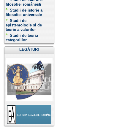
filosofiei românești
Studii de istorie a
filosofiei universale
Studii de
epistemologie și de
teorie a valorilor
Studii de teoria
categoriilor
LEGĂTURI