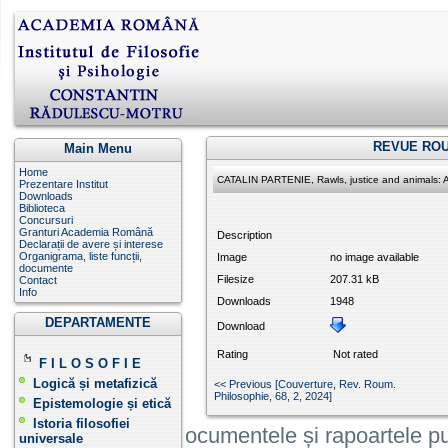
REVUE ROU
Main Menu
Home
CATALIN PARTENIE, Rawls, justice and animals: 
Prezentare Institut
Downloads
Biblioteca
Concursuri
Granturi Academia Română
Description
Declarații de avere și interese
Organigrama, liste funcții,
Image
no image available
documente
Filesize
207.31 kB
Contact
Info
Downloads
1948
DEPARTAMENTE
Download
Rating
Not rated
F I L O S O F I E
Logică și metafizică
<< Previous [Couverture , Rev. Roum.
Philosophie, 68, 2, 2024]
Epistemologie și etică
Istoria filosofiei
Informatiile, documentele și rapoartele pu
universale