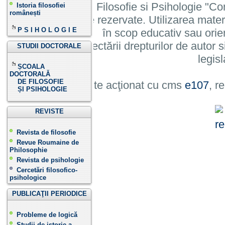
Institutului de Filosofie si Psihologie 
Istoria filosofiei
românești
cu toate drepturile rezervate. Utilizarea mate
P S I H O L O G I E
în scop educativ sau orie
cu condiția respectării drepturilor de autor si
STUDII DOCTORALE
legisl
ȘCOALA
DOCTORALĂ
DE FILOSOFIE
Site acţionat cu cms
e107
, r
ȘI PSIHOLOGIE
REVISTE
Revista de filosofie
Revue Roumaine de
Philosophie
Revista de psihologie
Cercetări filosofico-
psihologice
PUBLICAŢII PERIODICE
Probleme de logică
Studii de istorie a