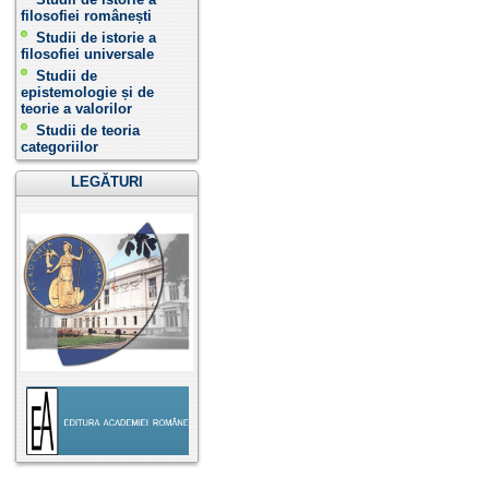
filosofiei românești
Studii de istorie a
filosofiei universale
Studii de
epistemologie și de
teorie a valorilor
Studii de teoria
categoriilor
LEGĂTURI