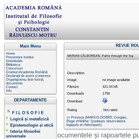
REVUE ROU
Main Menu
Home
MARIAN CĂLBOREAN, Paths through the fog
Prezentare Institut
Downloads
Biblioteca
Concursuri
Granturi Academia Română
Description
Declarații de avere și interese
Organigrama, liste funcții,
Image
no image available
documente
Filesize
421.04 kB
Contact
Info
Downloads
1790
DEPARTAMENTE
Download
Rating
Not rated
F I L O S O F I E
<< Previous [MARIUS DOBRE, Gorgias,
Logică și metafizică
Éloge d’Hélène. Quelques observations
Epistemologie și etică
logiques et rhétoriques]
Istoria filosofiei
Informatiile, documentele și rapoartele pu
universale