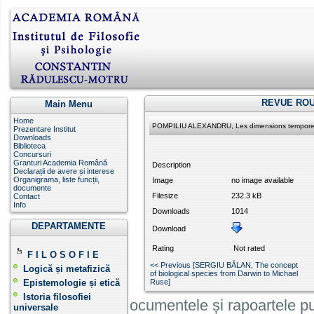
REVUE ROU
Main Menu
Home
POMPILIU ALEXANDRU, Les dimensions temporell
Prezentare Institut
Downloads
Biblioteca
Concursuri
Granturi Academia Română
Description
Declarații de avere și interese
Organigrama, liste funcții,
Image
no image available
documente
Filesize
232.3 kB
Contact
Info
Downloads
1014
DEPARTAMENTE
Download
Rating
Not rated
F I L O S O F I E
<< Previous [SERGIU BĂLAN, The concept
Logică și metafizică
of biological species from Darwin to Michael
Epistemologie și etică
Ruse]
Istoria filosofiei
Informatiile, documentele și rapoartele pu
universale