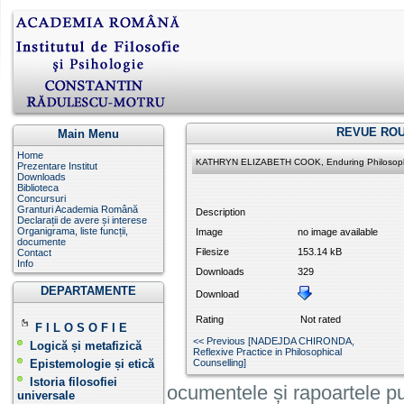
REVUE ROU
Main Menu
Home
KATHRYN ELIZABETH COOK, Enduring Philosophy:
Prezentare Institut
Downloads
Biblioteca
Concursuri
Granturi Academia Română
Description
Declarații de avere și interese
Organigrama, liste funcții,
Image
no image available
documente
Filesize
153.14 kB
Contact
Info
Downloads
329
DEPARTAMENTE
Download
Rating
Not rated
F I L O S O F I E
<< Previous [NADEJDA CHIRONDA,
Logică și metafizică
Reflexive Practice in Philosophical
Epistemologie și etică
Counselling]
Istoria filosofiei
Informatiile, documentele și rapoartele pu
universale