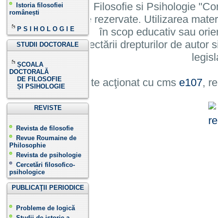
Institutului de Filosofie si Psihologie 
Istoria filosofiei
românești
cu toate drepturile rezervate. Utilizarea mate
P S I H O L O G I E
în scop educativ sau orie
cu condiția respectării drepturilor de autor si
STUDII DOCTORALE
legisl
ȘCOALA
DOCTORALĂ
DE FILOSOFIE
Site acţionat cu cms
e107
, r
ȘI PSIHOLOGIE
REVISTE
Revista de filosofie
Revue Roumaine de
Philosophie
Revista de psihologie
Cercetări filosofico-
psihologice
PUBLICAŢII PERIODICE
Probleme de logică
Studii de istorie a