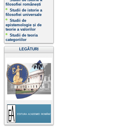
filosofiei românești
Studii de istorie a
filosofiei universale
Studii de
epistemologie și de
teorie a valorilor
Studii de teoria
categoriilor
LEGĂTURI