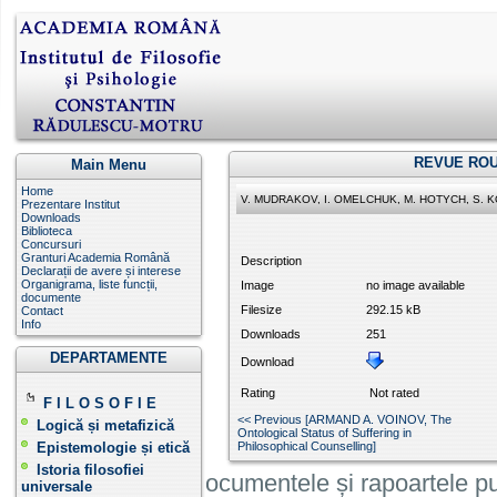
REVUE ROU
Main Menu
Home
V. MUDRAKOV, I. OMELCHUK, M. HOTYCH, S. KOZ
Prezentare Institut
Downloads
Biblioteca
Concursuri
Granturi Academia Română
Description
Declarații de avere și interese
Organigrama, liste funcții,
Image
no image available
documente
Filesize
292.15 kB
Contact
Info
Downloads
251
DEPARTAMENTE
Download
Rating
Not rated
F I L O S O F I E
<< Previous [ARMAND A. VOINOV, The
Logică și metafizică
Ontological Status of Suffering in
Epistemologie și etică
Philosophical Counselling]
Istoria filosofiei
Informatiile, documentele și rapoartele pu
universale