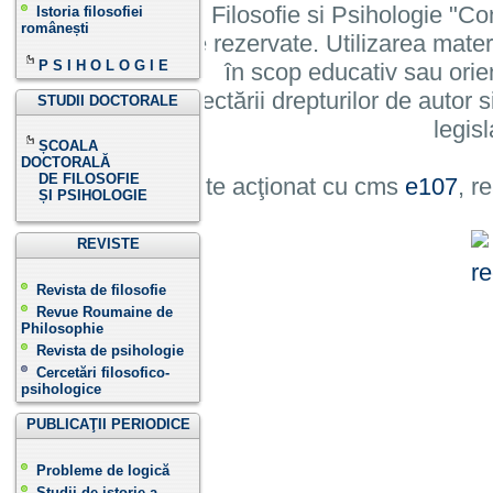
Institutului de Filosofie si Psihologie 
Istoria filosofiei
românești
cu toate drepturile rezervate. Utilizarea mate
P S I H O L O G I E
în scop educativ sau orie
cu condiția respectării drepturilor de autor si
STUDII DOCTORALE
legisl
ȘCOALA
DOCTORALĂ
DE FILOSOFIE
Site acţionat cu cms
e107
, r
ȘI PSIHOLOGIE
REVISTE
Revista de filosofie
Revue Roumaine de
Philosophie
Revista de psihologie
Cercetări filosofico-
psihologice
PUBLICAŢII PERIODICE
Probleme de logică
Studii de istorie a