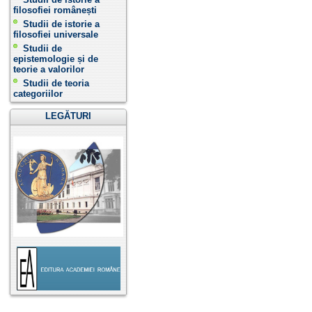
filosofiei românești
Studii de istorie a
filosofiei universale
Studii de
epistemologie și de
teorie a valorilor
Studii de teoria
categoriilor
LEGĂTURI