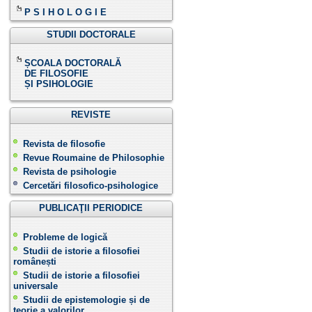
P S I H O L O G I E
STUDII DOCTORALE
ȘCOALA DOCTORALĂ
DE FILOSOFIE
ȘI PSIHOLOGIE
REVISTE
Revista de filosofie
Revue Roumaine de Philosophie
Revista de psihologie
Cercetări filosofico-psihologice
PUBLICAŢII PERIODICE
Probleme de logică
Studii de istorie a filosofiei
românești
Studii de istorie a filosofiei
universale
Studii de epistemologie și de
teorie a valorilor