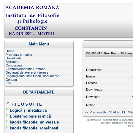
Main Menu
Home
CONTENTS, Rev. Roum. Philosoph
Prezentare Institut
Downloads
Biblioteca
Concursuri
Granturi Academia Română
Description
Declarații de avere și interese
Organigrama, liste funcții, documente
Image
Contact
Filesize
Info
Downloads
DEPARTAMENTE
Download
F I L O S O F I E
Rating
Logică și metafizică
<< Previous [RICK REPETTI, Wha
Epistemologie și etică
Informatiile, documentele și rapoarte
Istoria filosofiei universale
cu toate drepturile rezerv
cu c
Istoria filosofiei românești