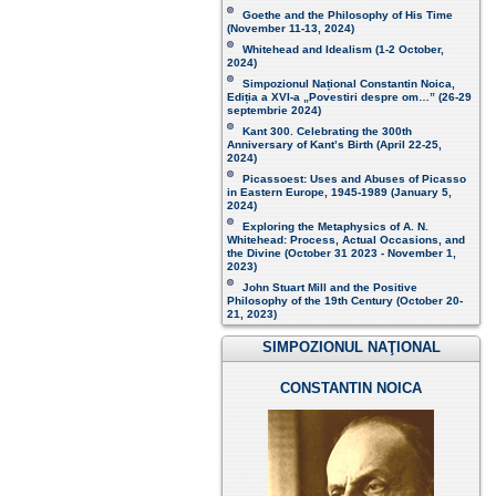
Goethe and the Philosophy of His Time
(November 11-13, 2024 )
Whitehead and Idealism (1-2 October,
2024)
Simpozionul Național Constantin Noica,
Ediția a XVI-a „Povestiri despre om…”
(26-29
septembrie 2024)
Kant 300. Celebrating the 300th
Anniversary of Kant’s Birth (April 22-25,
2024)
Picassoest: Uses and Abuses of Picasso
in Eastern Europe, 1945-1989 (January 5,
2024)
Exploring the Metaphysics of A. N.
Whitehead: Process, Actual Occasions, and
the Divine (October 31 2023 - November 1,
2023)
John Stuart Mill and the Positive
Philosophy of the 19th Century (October 20-
21, 2023 )
SIMPOZIONUL NAŢIONAL
CONSTANTIN NOICA