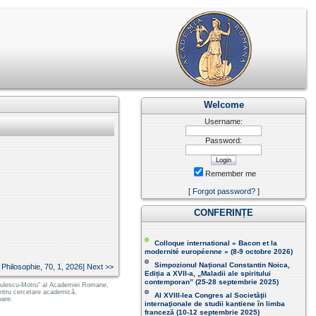
Welcome
Username:
Password:
Remember me
[
Forgot password?
]
CONFERINȚE
Colloque international « Bacon et la
modernité européenne » (8-9 octobre 2026 )
Simpozionul Național Constantin Noica,
ilosophie, 70, 1, 2026] Next >>
Ediția a XVII-a, „Maladii ale spiritului
contemporan ” (25-28 septembrie 2025 )
 Radulescu-Motru" al Academiei Romane,
pentru cercetare academică,
Al XVIII-lea Congres al Societăţii
oare.
internaţionale de studii kantiene în limba
franceză (
10-12 septembrie 2025
)