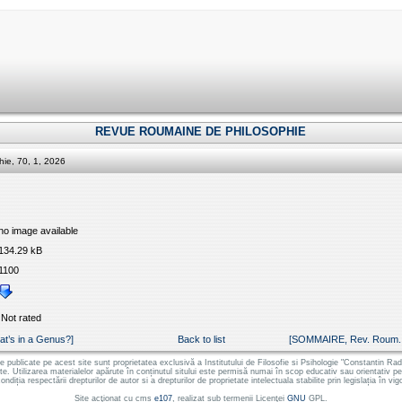
REVUE ROUMAINE DE PHILOSOPHIE
ie, 70, 1, 2026
no image available
134.29 kB
1100
Not rated
t’s in a Genus?]
Back to list
[SOMMAIRE, Rev. Roum. Ph
le publicate pe acest site sunt proprietatea exclusivă a Institutului de Filosofie si Psihologie "Constantin
ate. Utilizarea materialelor apărute în conținutul sitului este permisă numai în scop educativ sau orientativ 
ondiția respectării drepturilor de autor si a drepturilor de proprietate intelectuala stabilite prin legislația în vig
Site acţionat cu cms
e107
, realizat sub termenii Licenţei
GNU
GPL.