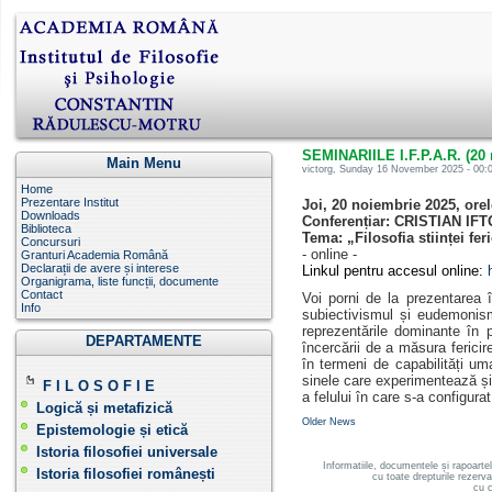
SEMINARIILE I.F.P.A.R. (20
Main Menu
victorg
, Sunday 16 November 2025 - 00:0
Home
Prezentare Institut
Joi, 20 noiembrie 2025, ore
Downloads
Conferențiar: CRISTIAN IFTO
Biblioteca
Tema:
„Filosofia stiinței feri
Concursuri
- online -
Granturi Academia Română
Declarații de avere și interese
Linkul pentru accesul online:
Organigrama, liste funcții, documente
Contact
Voi porni de la prezentarea în
Info
subiectivismul și eudemonismu
reprezentările dominante în 
DEPARTAMENTE
încercării de a măsura ferici
în termeni de capabilități uma
sinele care experimentează și si
F I L O S O F I E
a felului în care s-a configura
Logică și metafizică
Older News
Epistemologie și etică
Istoria filosofiei universale
Informatiile, documentele și rapoarte
Istoria filosofiei românești
cu toate drepturile rezerv
cu c