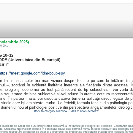
 noiembrie 2025)
0:00 //
le 10–12
DE (Universitatea din București)
cirii”
https://meet.google.com/idm-boup-spy
 linii mari a celor trei mari viziuni despre fericire pe care le întâlnim în i
l –, scoțând în evidență limitările inerente ale fiecăreia dintre acestea. 
psihologie și economie au fost până recent de tip subiectivist, voi vorbi d
rea sau starea de bine subiectivă și voi aduce în atenție cotitura reprezen
ne. În partea finală, voi discuta câteva teme și aplicații direct legate de pro
nele care își amintește; curba-U a fericirii; formula fericirii din psihologia poz
t domeniul nou al psihologiei pozitive din perspectiva angajamentelor ideologice
Back to category overview
Back to news overview
le publicate pe acest site sunt proprietatea exclusivă a Institutului de Filosofie si Psihologie "Constantin
ate. Utilizarea materialelor apărute în conținutul sitului este permisă numai în scop educativ sau orientativ 
ondiția respectării drepturilor de autor si a drepturilor de proprietate intelectuala stabilite prin legislația în vig