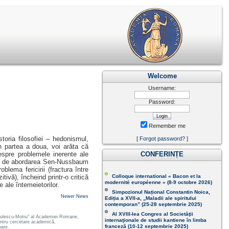
Welcome
Username:
Password:
Remember me
storia filosofiei – hedonismul,
[
Forgot password?
]
În partea a doua, voi arăta că
espre problemele inerente ale
CONFERINȚE
tată de abordarea Sen-Nussbaum
blema fericirii (fractura între
itivă), încheind printr-o critică
Colloque international « Bacon et la
modernité européenne » (8-9 octobre 2026 )
 ale întemeietorilor.
Simpozionul Național Constantin Noica,
Newer News
Ediția a XVII-a, „Maladii ale spiritului
contemporan ” (25-28 septembrie 2025 )
Al XVIII-lea Congres al Societăţii
 Radulescu-Motru" al Academiei Romane,
internaţionale de studii kantiene în limba
pentru cercetare academică,
franceză (
10-12 septembrie 2025
)
oare.