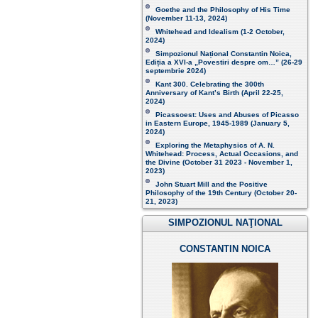
Goethe and the Philosophy of His Time
(November 11-13, 2024 )
Whitehead and Idealism (1-2 October,
2024)
Simpozionul Național Constantin Noica,
Ediția a XVI-a „Povestiri despre om…”
(26-29
septembrie 2024)
Kant 300. Celebrating the 300th
Anniversary of Kant’s Birth (April 22-25,
2024)
Picassoest: Uses and Abuses of Picasso
in Eastern Europe, 1945-1989 (January 5,
2024)
Exploring the Metaphysics of A. N.
Whitehead: Process, Actual Occasions, and
the Divine (October 31 2023 - November 1,
2023)
John Stuart Mill and the Positive
Philosophy of the 19th Century (October 20-
21, 2023 )
SIMPOZIONUL NAŢIONAL
CONSTANTIN NOICA