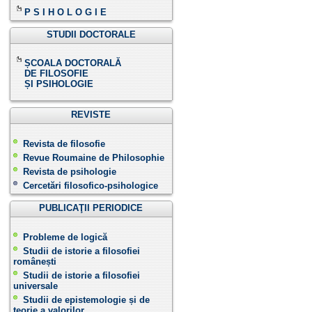
P S I H O L O G I E
STUDII DOCTORALE
ȘCOALA DOCTORALĂ
DE FILOSOFIE
ȘI PSIHOLOGIE
REVISTE
Revista de filosofie
Revue Roumaine de Philosophie
Revista de psihologie
Cercetări filosofico-psihologice
PUBLICAŢII PERIODICE
Probleme de logică
Studii de istorie a filosofiei
românești
Studii de istorie a filosofiei
universale
Studii de epistemologie și de
teorie a valorilor