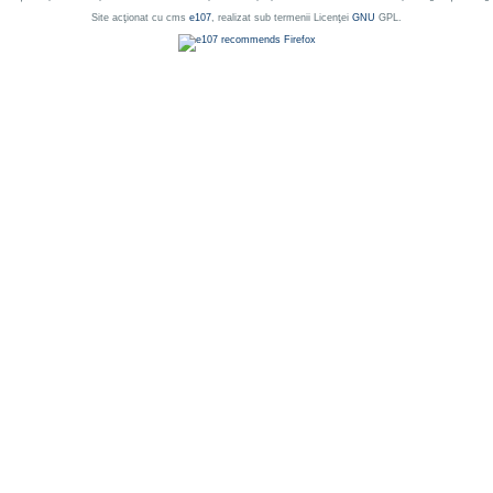
Site acţionat cu cms
e107
, realizat sub termenii Licenţei
GNU
GPL.