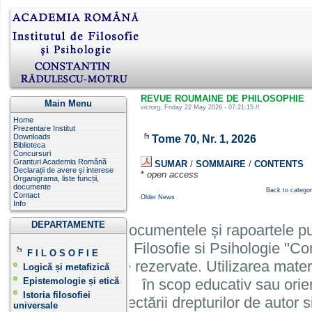
REVUE ROUMAINE DE PHILOSOPHIE
Main Menu
victorg
, Friday 22 May 2026 - 07:21:15 //
Home
Prezentare Institut
Downloads
Tome 70, Nr. 1, 2026
Biblioteca
Concursuri
Granturi Academia Română
SUMAR
/
SOMMAIRE
/
CONTENTS
Declarații de avere și interese
*
open access
Organigrama, liste funcții,
documente
Back to catego
Contact
Older News
Info
DEPARTAMENTE
Informatiile, documentele și rapoartele pu
Institutului de Filosofie si Psihologie 
F I L O S O F I E
cu toate drepturile rezervate. Utilizarea mate
Logică și metafizică
Epistemologie și etică
în scop educativ sau orie
Istoria filosofiei
cu condiția respectării drepturilor de autor si
universale