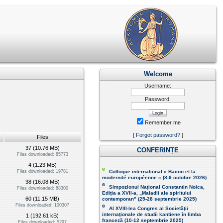
Welcome
Username:
Password:
Remember me
[
Forgot password?
]
Files
37 (10.76 MB)
CONFERINȚE
Files downloaded: 85773
4 (1.23 MB)
Files downloaded: 19781
Colloque international « Bacon et la
modernité européenne » (8-9 octobre 2026 )
38 (16.08 MB)
Simpozionul Național Constantin Noica,
Files downloaded: 88300
Ediția a XVII-a, „Maladii ale spiritului
60 (11.15 MB)
contemporan ” (25-28 septembrie 2025 )
Files downloaded: 100307
Al XVIII-lea Congres al Societăţii
internaţionale de studii kantiene în limba
1 (192.61 kB)
franceză (
10-12 septembrie 2025
)
Files downloaded: 5297