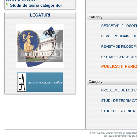
Studii de teoria categoriilor
LEGĂTURI
Category
CERCETĂRI FILOSOF
REVUE ROUMAINE DE
REVISTA DE FILOSOFI
EXTRASE CERCETĂRI
PUBLICAŢII PERI
Category
PROBLEME DE LOGIC
STUDII DE TEORIA C
STUDII DE ISTORIE A
Informatiile, documentele și rapoarte
cu toate drepturile rezerv