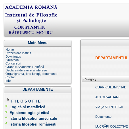
Main Menu
Home
Prezentare Institut
Downloads
DEPARTAMENTUL 
Biblioteca
Concursuri
Granturi Academia Română
Declarații de avere și interese
Organigrama, liste funcții, documente
Contact
Category
Info
CURRICULUM VITAE
DEPARTAMENTE
AUTOEVALUARE
F I L O S O F I E
Logică și metafizică
VIAŢA ŞTIINŢIFICĂ
Epistemologie și etică
Documente
Istoria filosofiei universale
Istoria filosofiei românești
LUCRĂRI COLECTIVE