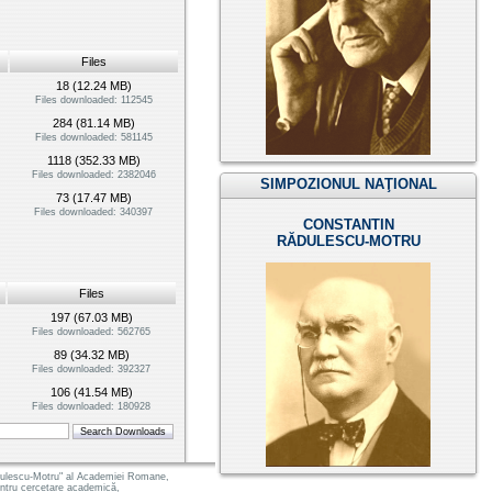
Files
18 (12.24 MB)
Files downloaded: 112545
284 (81.14 MB)
Files downloaded: 581145
1118 (352.33 MB)
Files downloaded: 2382046
SIMPOZIONUL NAŢIONAL
73 (17.47 MB)
Files downloaded: 340397
CONSTANTIN
RĂDULESCU-MOTRU
Files
197 (67.03 MB)
Files downloaded: 562765
89 (34.32 MB)
Files downloaded: 392327
106 (41.54 MB)
Files downloaded: 180928
 Radulescu-Motru" al Academiei Romane,
pentru cercetare academică,