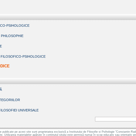
ICO-PSIHOLOGICE
 PHILOSOPHIE
E
 FILOSOFICO-PSIHOLOGICE
ODICE
Ă
ATEGORIILOR
 FILOSOFIEI UNIVERSALE
le publicate pe acest site sunt proprietatea exclusivă a Institutului de Filosofie si Psihologie "Constantin
ate. Utilizarea materialelor apărute în conținutul sitului este permisă numai în scop educativ sau orientativ 