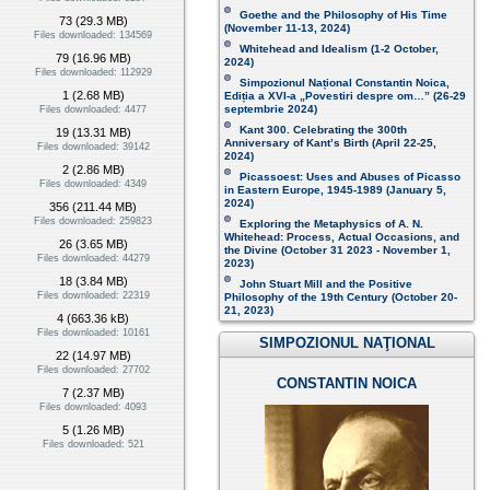
Goethe and the Philosophy of His Time
73 (29.3 MB)
(November 11-13, 2024 )
Files downloaded: 134569
Whitehead and Idealism (1-2 October,
79 (16.96 MB)
2024)
Files downloaded: 112929
Simpozionul Național Constantin Noica,
1 (2.68 MB)
Ediția a XVI-a „Povestiri despre om…”
(26-29
septembrie 2024)
Files downloaded: 4477
Kant 300. Celebrating the 300th
19 (13.31 MB)
Anniversary of Kant’s Birth (April 22-25,
Files downloaded: 39142
2024)
2 (2.86 MB)
Picassoest: Uses and Abuses of Picasso
Files downloaded: 4349
in Eastern Europe, 1945-1989 (January 5,
2024)
356 (211.44 MB)
Files downloaded: 259823
Exploring the Metaphysics of A. N.
Whitehead: Process, Actual Occasions, and
26 (3.65 MB)
the Divine (October 31 2023 - November 1,
Files downloaded: 44279
2023)
18 (3.84 MB)
John Stuart Mill and the Positive
Files downloaded: 22319
Philosophy of the 19th Century (October 20-
21, 2023 )
4 (663.36 kB)
Files downloaded: 10161
SIMPOZIONUL NAŢIONAL
22 (14.97 MB)
Files downloaded: 27702
CONSTANTIN NOICA
7 (2.37 MB)
Files downloaded: 4093
5 (1.26 MB)
Files downloaded: 521