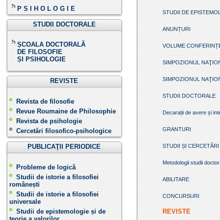
P S I H O L O G I E
STUDII DE EPISTEMOL
STUDII DOCTORALE
ANUNȚURI
ȘCOALA DOCTORALĂ
VOLUME CONFERINȚ
DE FILOSOFIE
ȘI PSIHOLOGIE
SIMPOZIONUL NAŢIO
SIMPOZIONUL NAŢIO
REVISTE
STUDII DOCTORALE
Revista de filosofie
Revue Roumaine de Philosophie
Decarații de avere și in
Revista de psihologie
GRANTURI
Cercetări filosofico-psihologice
PUBLICAŢII PERIODICE
STUDII ȘI CERCETĂRI
Metodologii studii doctor
Probleme de logică
Studii de istorie a filosofiei
ABILITARE
românești
Studii de istorie a filosofiei
CONCURSURI
universale
Studii de epistemologie și de
REVISTE
teorie a valorilor