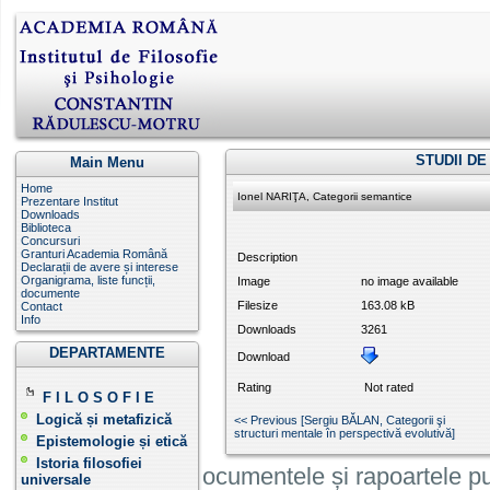
STUDII D
Main Menu
Home
Ionel NARIŢA, Categorii semantice
Prezentare Institut
Downloads
Biblioteca
Concursuri
Granturi Academia Română
Description
Declarații de avere și interese
Organigrama, liste funcții,
Image
no image available
documente
Filesize
163.08 kB
Contact
Info
Downloads
3261
DEPARTAMENTE
Download
Rating
Not rated
F I L O S O F I E
Logică și metafizică
<< Previous [Sergiu BĂLAN, Categorii şi
structuri mentale în perspectivă evolutivă]
Epistemologie și etică
Istoria filosofiei
Informatiile, documentele și rapoartele pu
universale