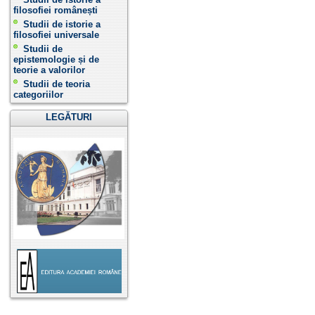
filosofiei românești
Studii de istorie a
filosofiei universale
Studii de
epistemologie și de
teorie a valorilor
Studii de teoria
categoriilor
LEGĂTURI