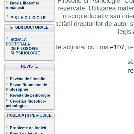
Institutului de Filosofie si Psihologie 
Istoria filosofiei
cu toate drepturile rezervate. Utilizarea mate
românești
în scop educativ sau orie
P S I H O L O G I E
cu condiția respectării drepturilor de autor si
STUDII DOCTORALE
legisl
ȘCOALA
DOCTORALĂ
Site acţionat cu cms
e107
, r
DE FILOSOFIE
ȘI PSIHOLOGIE
REVISTE
Revista de filosofie
Revue Roumaine de
Philosophie
Revista de psihologie
Cercetări filosofico-
psihologice
PUBLICAŢII PERIODICE
Probleme de logică
Studii de istorie a