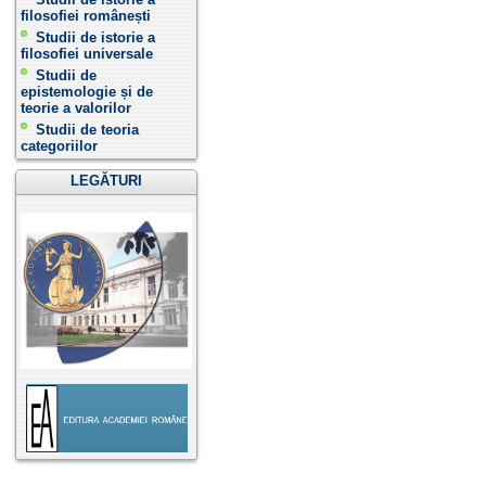
filosofiei românești
Studii de istorie a
filosofiei universale
Studii de
epistemologie și de
teorie a valorilor
Studii de teoria
categoriilor
LEGĂTURI