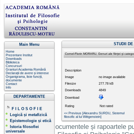
STUDII D
Main Menu
Home
Cornel-Florin MORARU, Genuri ale ființei și categori
Prezentare Institut
Downloads
Biblioteca
Concursuri
Granturi Academia Română
Description
Declarații de avere și interese
Organigrama, liste funcții,
Image
no image available
documente
Filesize
277.78 kB
Contact
Info
Downloads
4849
DEPARTAMENTE
Download
Rating
Not rated
F I L O S O F I E
<< Previous [Alexandru SURDU, Sistemul
Logică și metafizică
filosofic al lui Wittgenstein]
Epistemologie și etică
Informatiile, documentele și rapoartele pu
Istoria filosofiei
universale