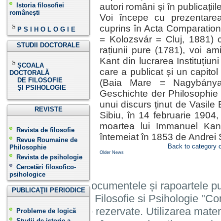
Istoria filosofiei
autori români și în publicați
românești
Voi începe cu prezentarea 
cuprins în Acta Comparation
P S I H O L O G I E
= Kolozsvár = Cluj, 1881) cu
STUDII DOCTORALE
rațiunii pure (1781), voi amin
Kant din lucrarea Instituțiun
ȘCOALA
care a publicat și un capitol
DOCTORALĂ
DE FILOSOFIE
(Baia Mare = Nagybánya,
ȘI PSIHOLOGIE
Geschichte der Philosophie d
unui discurs ținut de Vasile 
REVISTE
Sibiu, în 14 februarie 1904,
moartea lui Immanuel Kant,
Revista de filosofie
întemeiat în 1853 de Andrei
Revue Roumaine de
Back to category 
Philosophie
Older News
Revista de psihologie
Cercetări filosofico-
psihologice
Informatiile, documentele și rapoartele pu
PUBLICAŢII PERIODICE
Institutului de Filosofie si Psihologie 
cu toate drepturile rezervate. Utilizarea mate
Probleme de logică
Studii de istorie a