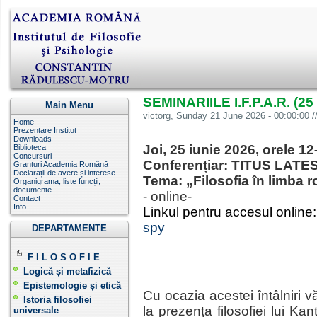
SEMINARIILE I.F.P.A.R. (25 
Main Menu
victorg
, Sunday 21 June 2026 - 00:00:00 /
Home
Prezentare Institut
Downloads
Joi, 25 iunie 2026 , orele 1
Biblioteca
Concursuri
Conferențiar: TITUS LATES (
Granturi Academia Română
Declarații de avere și interese
Tema:
„Filosofia în limba 
Organigrama, liste funcții,
documente
- online-
Contact
Info
Linkul pentru accesul online
spy
DEPARTAMENTE
F I L O S O F I E
Logică și metafizică
Epistemologie și etică
Cu ocazia acestei întâlniri v
Istoria filosofiei
la prezența filosofiei lui Ka
universale