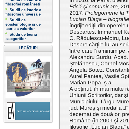
în 2016, la Paris, ulterio
filosofiei românești
Etică şi comunicare,
20
Studii de istorie a
2017,
Prolegomene la Tri
filosofiei universale
Lucian Blaga – biografie
Studii de
epistemologie și de
îngrijit ediţii din operel
teorie a valorilor
Descartes, Immanuel Ka
Studii de teoria
C. Rădulescu-Motru, 
categoriilor
Despre cărţile lui au scris 
LEGĂTURI
între care îi amintim pe
Alexandru Surdu, Acad.
Ştefănescu, Cornel Mora
Angela Botez, Constant
Aurel Pantea, Vasile Spi
Marian Popa ş.a.
A obţinut, în mai multe r
Uniunii Scriitorilor, dar
Municipiului Târgu-Mure
jud. Mureş şi medalia „Fi
decernat de două ori pr
Române (în 2009 şi 2011
filosofie „Lucian Blaga”