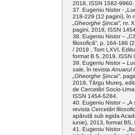
2018, ISSN 1582-9960.
37. Eugeniu Nistor - „Lu
218-229 (12 pagini), în r
„Gheorghe Şincai”,
nr. X
pagini, 2018, ISSN 145
38. Eugeniu Nistor – „Căr
filosofică”, p. 164-186 (
/ 2019 , Tom LXVI, Edit
format B 5, 2019, ISSN
39. Eugeniu Nistor
–
Luc
sale,
în revista
Anuarul I
„Gheorghe Şincai”
, pagi
2019, Târgu Mureş, edit
de Cercetări Socio-Uma
ISSN 1454-5284.
40. Eugeniu Nistor – „A s
revista
Cercetări filosof
apărută sub egida Acade
iunie), 2013, format B5
41. Eugeniu Nistor – „Ilu