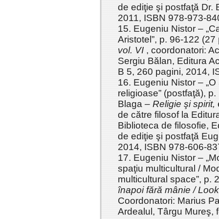
de ediţie şi postfaţă Dr.
2011, ISBN 978-973-84
15. Eugeniu Nistor – „Ca
Aristotel”, p. 96-122 (27 
vol. VI
, coordonatori: A
Sergiu Bălan, Editura A
B 5, 260 pagini, 2014,
16. Eugeniu Nistor – „O an
religioase” (postfaţă), p
Blaga –
Religie şi spirit,
de către filosof la Editu
Biblioteca de filosofie, E
de ediţie şi postfaţă Eug
2014, ISBN 978-606-83
17. Eugeniu Nistor – „M
spaţiu multicultural / M
multicultural space”, p. 
înapoi fără mânie / Look
Coordonatori: Marius Pa
Ardealul, Târgu Mureş, 