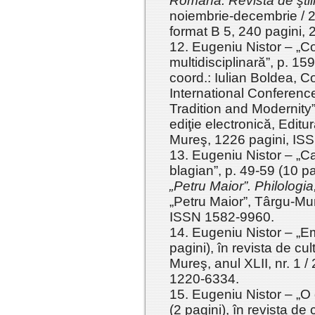
Română. Revistă de ştiin
noiembrie-decembrie / 
format B 5, 240 pagini,
12. Eugeniu Nistor – „C
multidisciplinară”, p. 15
coord.: Iulian Boldea, 
International Conferenc
Tradition and Modernity”
ediţie electronică, Editu
Mureş, 1226 pagini, IS
13. Eugeniu Nistor – „Cat
blagian”, p. 49-59 (10 pa
„Petru Maior”. Philologia
„Petru Maior”, Târgu-Mur
ISSN 1582-9960.
14. Eugeniu Nistor – „Em
pagini), în revista de cu
Mureş, anul XLII, nr. 1 /
1220-6334.
15. Eugeniu Nistor – „O
(2 pagini), în revista de