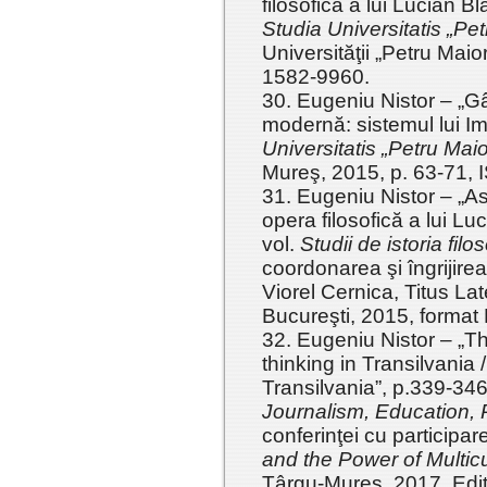
filosofică a lui Lucian Bl
Studia Universitatis „Pet
Universităţii „Petru Mai
1582-9960.
30. Eugeniu Nistor – „G
modernă: sistemul lui I
Universitatis „Petru Mai
Mureş, 2015, p. 63-71,
31. Eugeniu Nistor – „As
opera filosofică a lui Lu
vol.
Studii de istoria filo
coordonarea şi îngrijir
Viorel Cernica, Titus L
Bucureşti, 2015, format
32. Eugeniu Nistor – „T
thinking in Transilvania /
Transilvania”, p.339-346 
Journalism, Education,
conferinţei cu participar
and the Power of Multicu
Târgu-Mureş, 2017, Edit