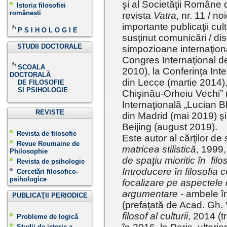
şi al Societăţii Române 
Istoria filosofiei
românești
revista
Vatra
, nr. 11 / n
importante publicaţii cult
P S I H O L O G I E
susţinut comunicări / dis
STUDII DOCTORALE
simpozioane internaţiona
Congres Internaţional de
ȘCOALA
2010), la Conferinţa Inte
DOCTORALĂ
din Lecce (martie 2014), 
DE FILOSOFIE
ȘI PSIHOLOGIE
Chişinău-Orheiu Vechi” (
Internaţională „Lucian 
REVISTE
din Madrid (mai 2019) şi 
Beijing (august 2019
Revista de filosofie
Este autor al cărţilor de 
Revue Roumaine de
matricea stilistică
, 1999,
Philosophie
de spaţiu mioritic în fil
Revista de psihologie
Introducere în filosofia c
Cercetări filosofico-
psihologice
focalizare pe aspectele 
argumentare -
ambele î
PUBLICAŢII PERIODICE
(prefaţată de Acad. Gh.
filosof al culturii
, 2014 (t
Probleme de logică
Studii de istorie a