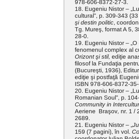
978-606-8372-27-3.
18. Eugeniu Nistor – „Luc
cultural”, p. 309-343 (33 
şi destin politic
, coordon
Tg. Mureş, format A 5, 
28-0.
19. Eugeniu Nistor – „O
fenomenul complex al cult
Orizont şi stil,
ediţie anas
filosof la Fundaţia pentru
(Bucureşti, 1936), Editur
ediţie şi postfaţă Eugeni
ISBN 978-606-8372-35-
20. Eugeniu Nistor – „Lu
Romanian Soul”, p. 104-1
Community in Intercultu
Aeriene Braşov
,
nr. 1 /
2689.
21. Eugeniu Nistor – „
J
159 (7 pagini), în vol.
Co
coordonator Iulian Bold