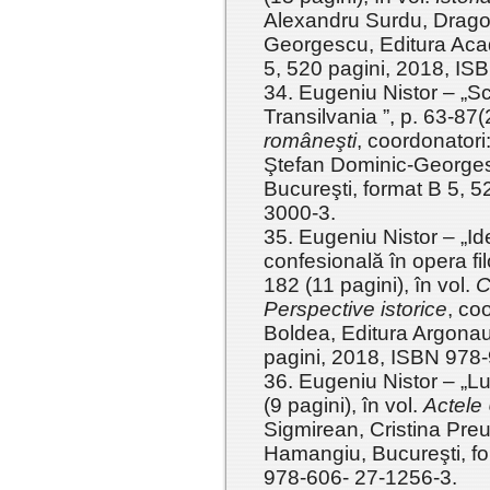
Alexandru Surdu, Drago
Georgescu, Editura Aca
5, 520 pagini, 2018, I
34. Eugeniu Nistor – „Scri
Transilvania ”, p. 63-87(
româneşti
, coordonator
Ştefan Dominic-George
Bucureşti, format B 5, 
3000-3.
35. Eugeniu Nistor – „Ide
confesională în opera fil
182 (11 pagini), în vol.
C
Perspective istorice
, co
Boldea, Editura Argonau
pagini, 2018, ISBN 978
36. Eugeniu Nistor – „Lu
(9 pagini), în vol.
Actele 
Sigmirean, Cristina Preu
Hamangiu, Bucureşti, fo
978-606- 27-1256-3.