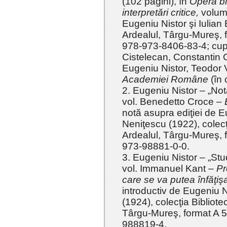
(102 pagini), în
Opera bla
interpretări critice,
volum 
Eugeniu Nistor şi Iulian
Ardealul, Târgu-Mureş, 
978-973-8406-83-4; cupri
Cistelecan, Constantin 
Eugeniu Nistor, Teodor
Academiei Române
(în 
2. Eugeniu Nistor – „Notă
vol. Benedetto Croce –
notă asupra ediţiei de E
Neniţescu (1922), colecţi
Ardealul, Târgu-Mureş, 
973-98881-0-0.
3. Eugeniu Nistor – „Stud
vol. Immanuel Kant –
Pr
care se va putea
înfăţiş
introductiv de Eugeniu N
(1924), colecţia Bibliotec
Târgu-Mureş, format A 5
988819-4.