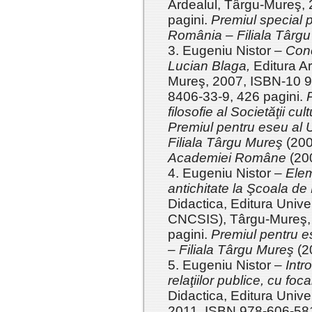
Ardealul, Târgu-Mureş,
pagini.
Premiul special pt
România – Filiala Târg
3. Eugeniu Nistor –
Conc
Lucian Blaga,
Editura Ar
Mureş, 2007, ISBN-10 
8406-33-9, 426 pagini.
filosofie al Societăţii c
Premiul pentru eseu al U
Filiala Târgu Mureş
(200
Academiei Române
(20
4. Eugeniu Nistor –
Elem
antichitate la Şcoala de 
Didactica, Editura Univer
CNCSIS), Târgu-Mureş,
pagini.
Premiul pentru es
– Filiala Târgu Mureş
(2
5. Eugeniu Nistor –
Intr
relaţiilor publice, cu fo
Didactica, Editura Unive
2011, ISBN 978-606-581