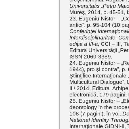
Universitatis „Petru Mai
Mureş, 2014, p. 45-51,
23. Eugeniu Nistor – „Co
antici”, p. 95-104 (10 pa
Conferinţei Internaţional
Interdisciplinaritate,
Comu
ediţia a III-a,
CCI – III, 
Editura Universităţii „P
ISSN 2069-3389.
24. Eugeniu Nistor – „Re
1944), pro şi contra”, p. 
Ştiinţifice Internaţional
Multicultural Dialogue”,
II / 2014, Editura Arhip
electronică, 179 pagini
25. Eugeniu Nistor – „E
deontology in the proce
108 (7 pagini), în vol.
De
National Identity Throug
Internaţionale GIDNI-II,