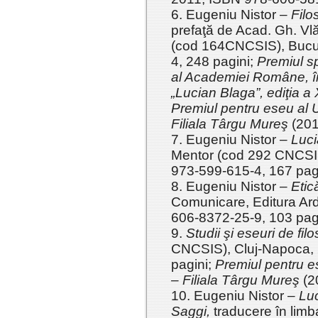
6. Eugeniu Nistor –
Filo
prefaţă de Acad. Gh. V
(cod 164CNCSIS), Bucur
4, 248 pagini;
Premiul sp
al Academiei Române, în 
„Lucian Blaga”, ediţia 
Premiul pentru eseu al U
Filiala Târgu Mureş
(20
7. Eugeniu Nistor –
Luci
Mentor (cod 292 CNCSI
973-599-615-4, 167 pag
8. Eugeniu Nistor –
Etic
Comunicare, Editura Ar
606-8372-25-9, 103 pag
9.
Studii şi eseuri de filos
CNCSIS), Cluj-Napoca, 
pagini;
Premiul pentru es
– Filiala Târgu Mureş
(2
10. Eugeniu Nistor –
Luc
Saggi,
traducere în limb