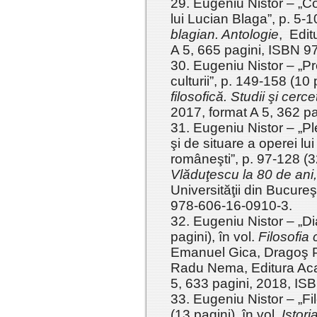
29. Eugeniu Nistor – „Co
lui Lucian Blaga”, p. 5-1
blagian. Antologie
, Edit
A 5, 665 pagini, ISBN 9
30. Eugeniu Nistor – „Pr
culturii”, p. 149-158 (10 
filosofică. Studii şi cercet
2017, format A 5, 362 p
31. Eugeniu Nistor – „P
şi de situare a operei lui
româneşti”, p. 97-128 (32
Vlăduţescu la 80 de ani
Universităţii din Bucureş
978-606-16-0910-3.
32. Eugeniu Nistor – „Di
pagini), în vol.
Filosofia
Emanuel Gica, Dragoş Po
Radu Nema, Editura Aca
5, 633 pagini, 2018, I
33. Eugeniu Nistor – „Fi
(13 pagini), în vol.
Istori