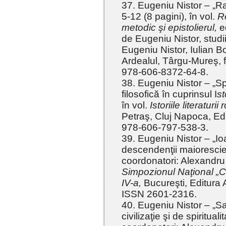
37. Eugeniu Nistor – „Ra
5-12 (8 pagini), în vol.
R
metodic şi epistolierul,
ed
de Eugeniu Nistor, studi
Eugeniu Nistor, Iulian B
Ardealul, Târgu-Mureş, 
978-606-8372-64-8.
38. Eugeniu Nistor – „Spi
filosofică în cuprinsul I
st
în vol.
Istoriile literaturi
Petraş, Cluj Napoca, Ed
978-606-797-538-3.
39. Eugeniu Nistor – „Io
descendenţii maiorescien
coordonatori: Alexandru
Simpozionul Naţional „C
IV-a,
Bucureşti, Editura
ISSN 2601-2316.
40. Eugeniu Nistor – „S
civilizaţie şi de spiritual