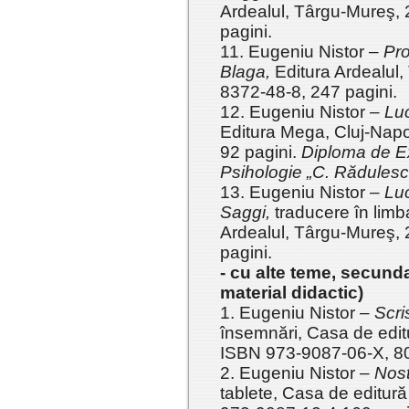
Ardealul, Târgu-Mureş,
pagini.
11. Eugeniu Nistor –
Pro
Blaga,
Editura Ardealul
8372-48-8, 247 pagini.
12. Eugeniu Nistor –
Luc
Editura Mega, Cluj-Nap
92 pagini.
Diploma de Exc
Psihologie „C. Rădulesc
13. Eugeniu Nistor –
Luc
Saggi,
traducere în limb
Ardealul, Târgu-Mureş,
pagini.
- cu alte teme, secundar
material didactic)
1. Eugeniu Nistor –
Scri
însemnări, Casa de edit
ISBN 973-9087-06-X, 80
2. Eugeniu Nistor –
Nosta
tablete, Casa de editur