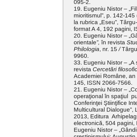
095-2.
19. Eugeniu Nistor – „Fi
mioritismul”, p. 142-145 
la rubrica „Eseu”, Târgu-
format A 4, 192 pagini,
20. Eugeniu Nistor – „Gân
orientale
”,
în revista
Stud
Philologia
, nr. 15
/
Târgu
9960.
33. Eugeniu Nistor – „A s
revista
Cercetări filosof
Academiei Române, an V, 
145, ISSN 2066-7566.
21. Eugeniu Nistor – „
operaţional în spaţiul pub
Conferinţei Ştiinţifice I
Multicultural Dialogue”,
2013, Editura Arhipelag 
electronică, 504 pagini
Eugeniu Nistor – „Gândi
creştinismului: Augustin