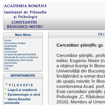
CS I
Main Menu
Home
Prezentare Institut
Cercetător ştiinţific gr
Downloads
Biblioteca
Concursuri
Granturi Academia Română
Cercetător ştiinţific, profe
Declarații de avere și interese
editor,
Eugeniu Nistor (n
Organigrama, liste funcții,
documente
a obţinut licenţa în filos
Contact
Info
Universităţii din Bucureşt
învăţământ a urmat doct
DEPARTAMENTE
de spaţiu mioritic în filo
F I L O S O F I E
coordonarea Acad. prof.
Logică și metafizică
Este cercetător ştiinţific g
Epistemologie și etică
Psihologie „C. Rădules
Istoria filosofiei
2016). Membru al Uniunii
universale