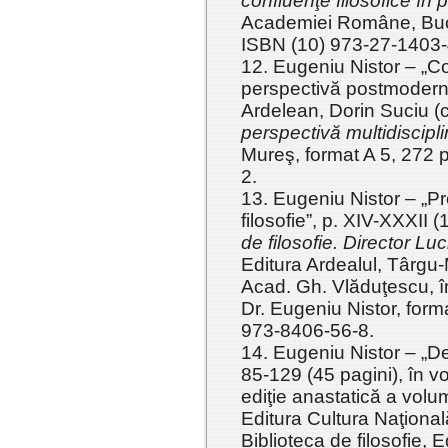
confluenţe filosofice în 
Academiei Române, Bucur
ISBN (10) 973-27-1403-
12. Eugeniu Nistor – „C
perspectivă postmodernă”
Ardelean, Dorin Suciu (
perspectivă multidiscipli
Mureş, format A 5, 272 
2.
13. Eugeniu Nistor – „P
filosofie”, p. XIV-XXXII (
de filosofie. Director L
Editura Ardealul, Târgu-
Acad. Gh. Vlăduţescu, îng
Dr. Eugeniu Nistor, form
973-8406-56-8.
14. Eugeniu Nistor – „Des
85-129 (45 pagini), în v
ediţie anastatică a volum
Editura Cultura Naţional
Biblioteca de filosofie, E