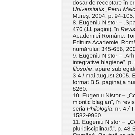
dosar de receptare în crit
Universitatis „Petru Mai
Mureş, 2004, p. 94-105
8. Eugeniu Nistor – „Spaţi
476 (11 pagini), în
Revis
Academiei Române, Tomul
Editura Academiei Român
numărului: 345-656, 20
9. Eugeniu Nistor – „Arh
integrative blagiene”, p.
filosofie
, apare sub egid
3-4 / mai august 2005, 
format B 5, paginaţia n
8260.
10. Eugeniu Nistor – „Con
mioritic blagian”
,
în revi
seria
Philologia
, nr. 4
/
T
1582-9960.
11. Eugeniu Nistor – „
pluridisciplinară”, p. 48-