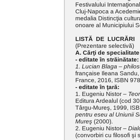
Festivalului Internaţiona
Cluj-Napoca a Acedemie
medalia Distincţia cultur
onoare al Municipiului S
LISTĂ DE LUCRĂRI
(Prezentare selectivă)
A. Cărţi de specialitat
- editate în străinătate:
1. Lucian Blaga – philos
française Ileana Sandu,
France, 2016, ISBN 978
- editate în ţară:
1. Eugeniu Nistor –
Teor
Editura Ardealul (cod 30
Târgu-Mureş, 1999, ISB
pentru eseu al Uniunii Sc
Mureş
(2000).
2. Eugeniu Nistor –
Dial
(convorbiri cu filosofi şi