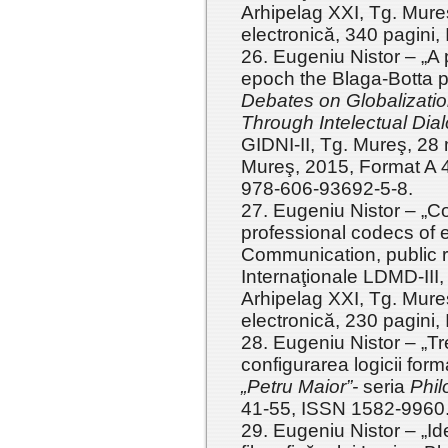
Arhipelag XXI, Tg. Mureş
electronică, 340 pagini
26. Eugeniu Nistor – „A 
epoch the Blaga-Botta po
Debates on Globalizatio
Through Intelectual Dia
GIDNI-II, Tg. Mureş, 28 
Mureş, 2015, Format A 4,
978-606-93692-5-8.
27. Eugeniu Nistor – „
professional codecs of et
Communication, public re
Internaţionale LDMD-III
Arhipelag XXI, Tg. Mureş
electronică, 230 pagini
28. Eugeniu Nistor – „Tr
configurarea logicii form
„Petru Maior”-
seria
Phil
41-55, ISSN 1582-9960
29. Eugeniu Nistor – „Ide