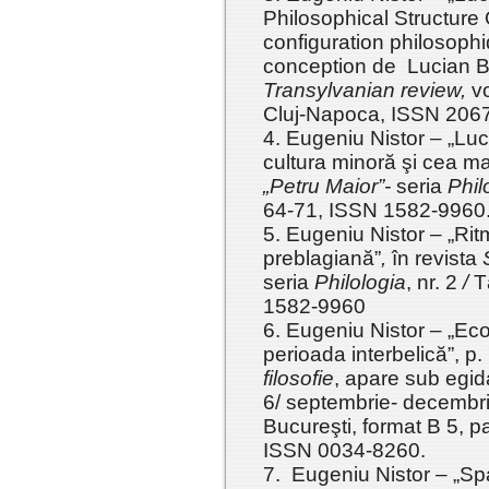
Philosophical Structure
configuration philosophi
conception de Lucian Bl
Transylvanian review,
vo
Cluj-Napoca, ISSN 206
4. Eugeniu Nistor – „Luci
cultura minoră şi cea ma
„Petru Maior”-
seria
Phil
64-71, ISSN 1582-9960
5. Eugeniu Nistor – „Rit
preblagiană”
,
în revista
seria
Philologia
, nr. 2
/
T
1582-9960
6. Eugeniu Nistor
– „Ecou
perioada interbelică”, p.
filosofie
, apare sub egi
6/ septembrie- decembr
Bucureşti, format B 5, p
ISSN 0034-8260.
7. Eugeniu Nistor – „Spaţ