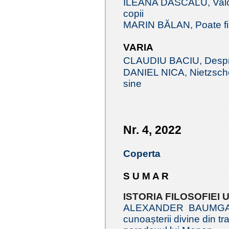
ILEANA DASCĂLU, Valori 
copii
MARIN BĂLAN, Poate fi e
VARIA
CLAUDIU BACIU, Despre p
DANIEL NICA, Nietzsche 
sine
Nr. 4, 2022
Coperta
S U M A R
ISTORIA FILOSOFIEI
ALEXANDER BAUMGARTE
cunoașterii divine din tr