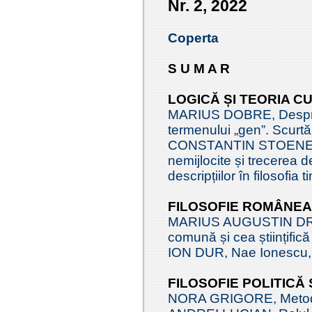
Nr. 2, 2022
Coperta
S U M A R
LOGICĂ ȘI TEORIA C
MARIUS DOBRE, Despre 
termenului „gen”. Scurtă
CONSTANTIN STOENESCU
nemijlocite și trecerea d
descripțiilor în filosofia
FILOSOFIE ROMÂNE
MARIUS AUGUSTIN DRĂG
comună și cea științifică
ION DUR, Nae Ionescu, te
FILOSOFIE POLITICĂ
NORA GRIGORE, Metoda