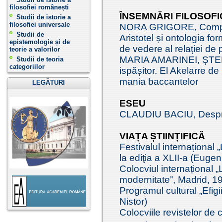
filosofiei românești
ÎNSEMNĂRI FILOSOFI
Studii de istorie a
filosofiei universale
NORA GRIGORE, Comparaț
Studii de
Aristotel și ontologia fo
epistemologie și de
de vedere al relației de 
teorie a valorilor
MARIA AMARINEI, ȘTEF
Studii de teoria
categoriilor
ispășitor. El Akelarre de
mania baccantelor
LEGĂTURI
ESEU
CLAUDIU BACIU, Despre 
VIAȚA ȘTIINȚIFICĂ
Festivalul internațional
la ediţia a XLII-a (Eugen
Colocviul internațional „L
modernitate”, Madrid, 1
Programul cultural „Efigi
Nistor)
Colocviile revistelor de c