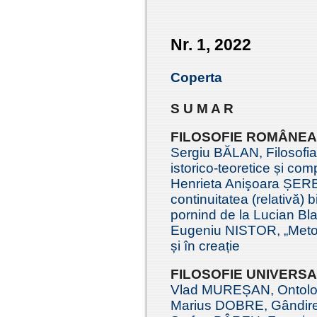
Nr. 1, 2022
Coperta
S U M A R
FILOSOFIE ROMÂNE
Sergiu BĂLAN, Filosofi
istorico-teoretice și com
Henrieta Anişoara ȘERB
continuitatea (relativă) 
pornind de la Lucian Bl
Eugeniu NISTOR, „Metod
și în creație
FILOSOFIE UNIVERS
Vlad MUREȘAN, Ontologi
Marius DOBRE, Gândirea 