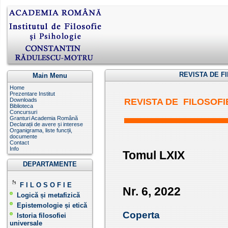
REVISTA DE FI
Main Menu
Home
Prezentare Institut
Downloads
REVISTA DE FILOSOFI
Biblioteca
Concursuri
Granturi Academia Română
Declarații de avere și interese
Organigrama, liste funcții,
documente
Contact
Info
Tomul LXIX
DEPARTAMENTE
F I L O S O F I E
Nr. 6, 2022
Logică și metafizică
Epistemologie și etică
Coperta
Istoria filosofiei
universale