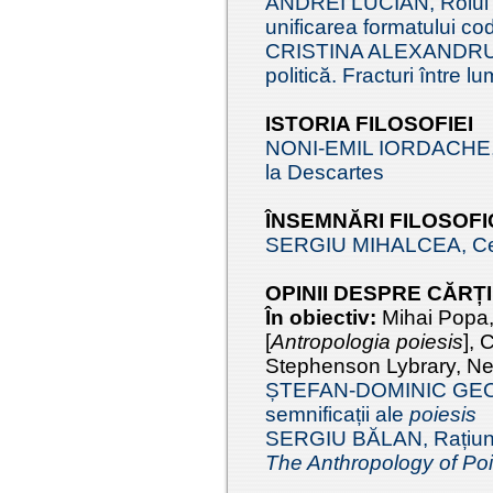
ANDREI LUCIAN, Rolul pri
unificarea formatului co
CRISTINA ALEXANDRU, 
politică. Fracturi între lu
ISTORIA FILOSOFIEI
NONI-EMIL IORDACHE, Lib
la Descartes
ÎNSEMNĂRI FILOSOFI
SERGIU MIHALCEA, Ce e
OPINII DESPRE CĂRȚI
În obiectiv:
Mihai Popa
[
Antropologia poiesis
], 
Stephenson Lybrary, Ne
ȘTEFAN-DOMINIC GEORG
semnificații ale
poiesis
SERGIU BĂLAN, Rațiunea 
The Anthropology of Poi