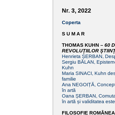
Nr. 3, 2022
Coperta
S U M A R
THOMAS KUHN –
60 
REVOLUȚIILOR ȘTIINȚ
Henrieta ȘERBAN, Despr
Sergiu BĂLAN, Epistemol
Kuhn
Maria SINACI, Kuhn de
familie
Ana NEGOIȚĂ, Conceptu
în artă
Oana ȘERBAN, Comutabilita
în artă și validitatea este
FILOSOFIE ROMÂNE