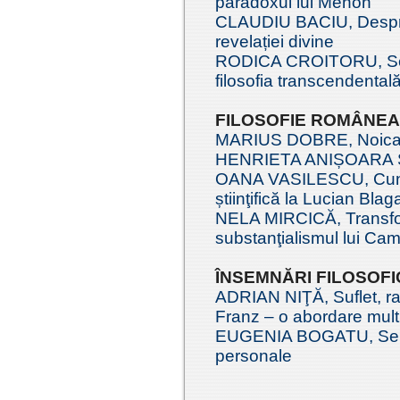
paradoxul lui Menon
CLAUDIU BACIU, Despre
revelației divine
RODICA CROITORU, Se
filosofia transcendental
FILOSOFIE ROMÂNE
MARIUS DOBRE, Noica ș
HENRIETA ANIȘOARA ȘE
OANA VASILESCU, Cunoa
știinţifică la Lucian Blag
NELA MIRCICĂ, Transform
substanţialismul lui Cam
ÎNSEMNĂRI FILOSOFI
ADRIAN NIŢĂ, Suflet, raţiu
Franz – o abordare multi
EUGENIA BOGATU, Sensur
personale