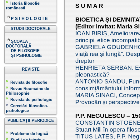
Istoria filosofiei
S U M A R
românești
P S I H O L O G I E
BIOETICA ȘI DEMNIT
(Editor invitat: Maria S
STUDII DOCTORALE
IOAN BIRIȘ, Ameliorare
principii etice incompati
ȘCOALA
DOCTORALĂ
GABRIELA GOUDENHOOFT
DE FILOSOFIE
viață rea și lungă”. Des
ȘI PSIHOLOGIE
drepturi
HENRIETA ȘERBAN, Est
REVISTE
pleonastică?
ANTONIO SANDU, Fundam
Revista de filosofie
consimțământului inform
Revue Roumaine de
Philosophie
MARIA SINACI, Conceptu
Revista de psihologie
Provocări și perspective
Cercetări filosofico-
psihologice
P.P. NEGULESCU – 15
PUBLICAŢII PERIODICE
CONSTANTIN STOENESCU,
Stuart Mill în opera filo
Probleme de logică
TITUS LATES, P.P. Negule
Studii de istorie a