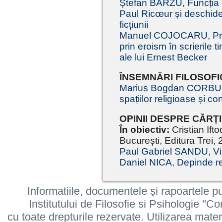
Ștefan BÂRZU, Funcția int
Paul Ricœur și deschide
ficțiunii
Manuel COJOCARU, Prefig
prin eroism în scrierile ti
ale lui Ernest Becker
ÎNSEMNĂRI FILOSOFI
Marius Bogdan CORBU, 
spațiilor religioase și co
OPINII DESPRE CĂRȚI
În obiectiv:
Cristian Ift
București, Editura Trei,
Paul Gabriel SANDU, Vi
Daniel NICA, Depinde rel
Informatiile, documentele și rapoartele pu
Institutului de Filosofie si Psihologie 
cu toate drepturile rezervate. Utilizarea mate