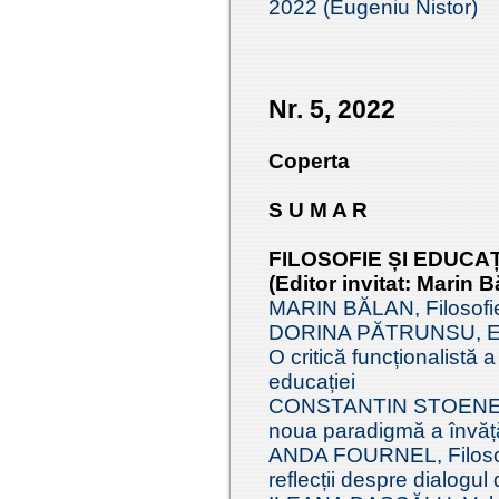
2022 (Eugeniu Nistor)
Nr. 5, 2022
Coperta
S U M A R
FILOSOFIE ȘI EDUCA
(Editor invitat: Marin B
MARIN BĂLAN, Filosofie
DORINA PĂTRUNSU, Este 
O critică funcționalistă 
educației
CONSTANTIN STOENESCU
noua paradigmă a învăță
ANDA FOURNEL, Filosofi
reflecții despre dialogul 