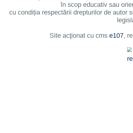
în scop educativ sau orie
cu condiția respectării drepturilor de autor si
legisl
Site acţionat cu cms
e107
, r