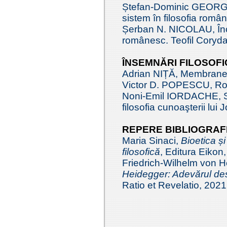
Ștefan-Dominic GEORGES
sistem în filosofia rom
Șerban N. NICOLAU, Înce
românesc. Teofil Coryd
ÎNSEMNĂRI FILOSOFI
Adrian NIȚĂ, Membranel
Victor D. POPESCU, Rorty
Noni-Emil IORDACHE, Sen
filosofia cunoaşterii lui
REPERE BIBLIOGRAF
Maria Sinaci,
Bioetica ș
filosofică
, Editura Eikon,
Friedrich-Wilhelm von 
Heidegger: Adevărul de
Ratio et Revelatio, 2021,