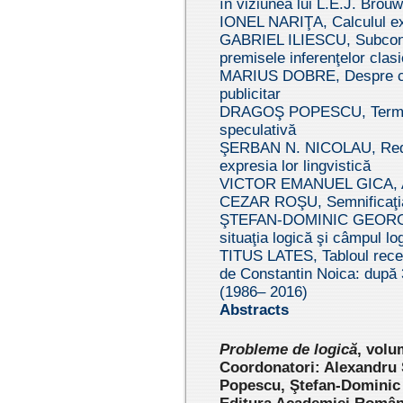
în viziunea lui L.E.J. Brou
IONEL NARIŢA, Calculul ex
GABRIEL ILIESCU, Subcontra
premisele inferenţelor clas
MARIUS DOBRE, Despre con
publicitar
DRAGOŞ POPESCU, Termenul
speculativă
ŞERBAN N. NICOLAU, Reduce
expresia lor lingvistică
VICTOR EMANUEL GICA, Aspe
CEZAR ROŞU, Semnificaţia
ŞTEFAN-DOMINIC GEORGESCU
situaţia logică şi câmpul lo
TITUS LATES, Tabloul recep
de Constantin Noica: după 3
(1986– 2016)
Abstracts
Pr
oblem
e de logică
,
volum
Coordonatori: Alexandru
Popescu, Ştefan-Dominic