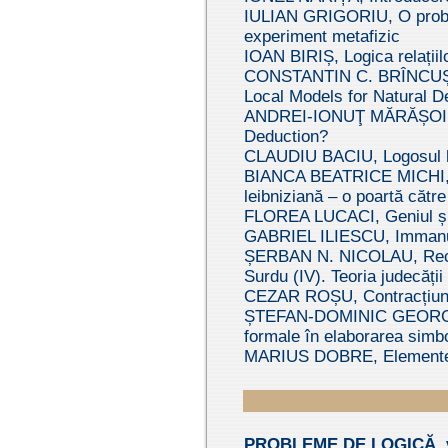
IULIAN GRIGORIU, O proble
experiment metafizic
IOAN BIRIȘ, Logica relațiilo
CONSTANTIN C. BRÎNCUȘ, Pr
Local Models for Natural D
ANDREI-IONUŢ MĂRĂȘOIU, A
Deduction?
CLAUDIU BACIU, Logosul her
BIANCA BEATRICE MICHI, Pri
leibniziană – o poartă către
FLOREA LUCACI, Geniul și p
GABRIEL ILIESCU, Immanuel
ȘERBAN N. NICOLAU, Recons
Surdu (IV). Teoria judecății
CEZAR ROȘU, Contracțiunea
ȘTEFAN-DOMINIC GEORGESCU
formale în elaborarea simbol
MARIUS DOBRE, Elemente de 
PROBLEME DE LOGICĂ, v