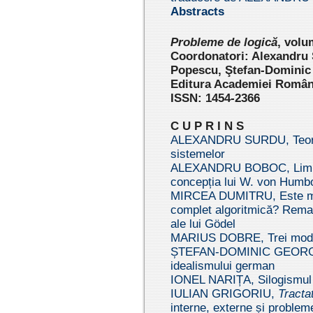
Abstracts
Pr
oblem
e de logică
, volu
Coordonatori: Alexandru
Popescu, Ştefan-Dominic
Editura Academiei Române
ISSN: 1454-2366
C U P R I N S
ALEXANDRU SURDU, Teori
sistemelor
ALEXANDRU BOBOC, Limbă 
concepția lui W. von Humbo
MIRCEA DUMITRU, Este m
complet algoritmică? Remar
ale lui Gödel
MARIUS DOBRE, Trei model
ȘTEFAN-DOMINIC GEORGESCU
idealismului german
IONEL NARIȚA, Silogismul 
IULIAN GRIGORIU,
Tracta
interne, externe și problem