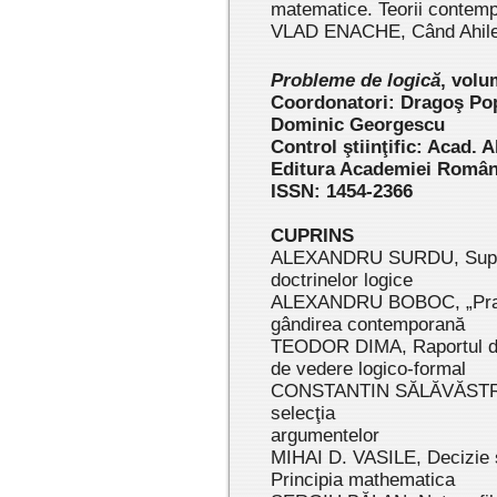
matematice. Teorii contempo
VLAD ENACHE, Când Ahile 
Pr
oblem
e de logică
,
volum
Coordonatori: Dragoş Pop
Dominic Georgescu
Control ştiinţific: Acad.
Editura Academiei Român
ISSN: 1454-2366
CUPRINS
ALEXANDRU SURDU, Suport
doctrinelor logice
ALEXANDRU BOBOC, „Pragm
gândirea contemporană
TEODOR DIMA, Raportul din
de vedere logico-formal
CONSTANTIN SĂLĂVĂSTRU, L
selecţia
argumentelor
MIHAI D. VASILE, Decizie ş
Principia mathematica