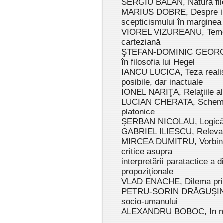
SERGIU BĂLAN, Natura filoso
MARIUS DOBRE, Despre inc
scepticismului în marginea 
VIOREL VIZUREANU, Teme ale
carteziană
ŞTEFAN-DOMINIC GEORGESCU
în filosofia lui Hegel
IANCU LUCICA, Teza realis
posibile, dar inactuale
IONEL NARIŢA, Relaţiile ale
LUCIAN CHERATA, Scheme lo
platonice
ŞERBAN NICOLAU, Logică şi 
GABRIEL ILIESCU, Relevanţ
MIRCEA DUMITRU, Vorbind 
critice asupra
interpretării paratactice a di
propoziţionale
VLAD ENACHE, Dilema prizo
PETRU-SORIN DRĂGUŞIN, De
socio-umanului
ALEXANDRU BOBOC, In me