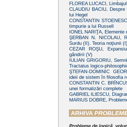
FLOREA LUCACI, Limbajul Bi
CLAUDIU BACIU, Despre eror
lui Hegel
CONSTANTIN STOENESCU, L
timpurie a lui Russell
IONEL NARIŢA, Elemente d
ŞERBAN N. NICOLAU, Reco
Surdu (II). Teoria noţiunii (I
CEZAR ROŞU, Expansiune
gândirii (V)
IULIAN GRIGORIU, Semnifica
Tractatus logico-philosoph
ŞTEFAN-DOMINIC GEORGE
ideii de sistem în filosofi
CONSTANTIN C. BRÎNCUŞ, No
unei formalizări complete
GABRIEL ILIESCU, Diagrame
MARIUS DOBRE, Probleme ş
ARHIVA
PROBLEME
Probleme de logică
, volu