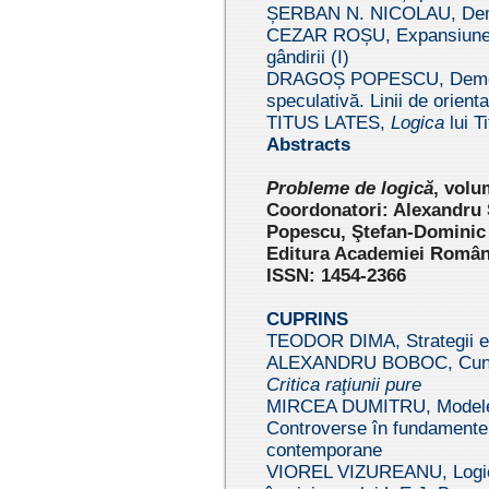
ȘERBAN N. NICOLAU, Demons
CEZAR ROȘU, Expansiunea l
gândirii (I)
DRAGOȘ POPESCU, Demonst
speculativă. Linii de orient
TITUS LATES,
Logica
lui T
Abstracts
Pr
oblem
e de logică
, volu
Coordonatori: Alexandru
Popescu, Ştefan-Dominic
Editura Academiei Române
ISSN: 1454-2366
CUPRINS
TEODOR DIMA, Strategii eu
ALEXANDRU BOBOC, Cunoaş
Critica raţiunii pure
MIRCEA DUMITRU, Modele ş
Controverse în fundamentel
contemporane
VIOREL VIZUREANU, Logica, 