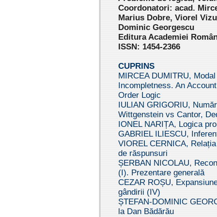
Coordonatori: acad. Mirc
Marius Dobre, Viorel Vizu
Dominic Georgescu
Editura Academiei Române
ISSN: 1454-2366
CUPRINS
MIRCEA DUMITRU, Modal
Incompletness. An Account
Order Logic
IULIAN GRIGORIU, Numărul 
Wittgenstein vs Cantor, De
IONEL NARIȚA, Logica propo
GABRIEL ILIESCU, Inferență
VIOREL CERNICA, Relația din
de răspunsuri
ȘERBAN NICOLAU, Reconstru
(I). Prezentare generală
CEZAR ROȘU, Expansiunea l
gândirii (IV)
ȘTEFAN-DOMINIC GEORGESCU
la Dan Bădărău