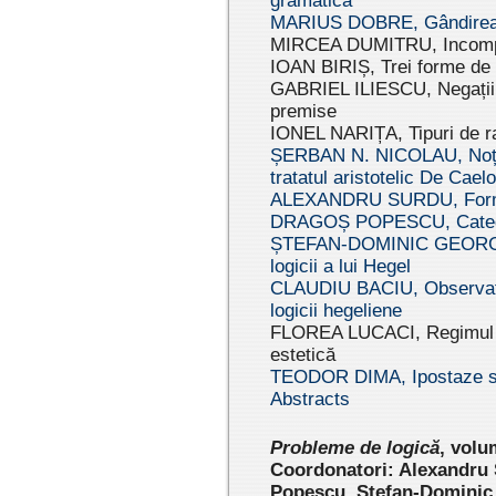
gramatică
MARIUS DOBRE, Gândirea c
MIRCEA DUMITRU, Incomple
IOAN BIRIȘ, Trei forme de l
GABRIEL ILIESCU, Negații ne
premise
IONEL NARIȚA, Tipuri de r
ȘERBAN N. NICOLAU, Noțiun
tratatul aristotelic De Caelo
ALEXANDRU SURDU, Formele
DRAGOȘ POPESCU, Categoria
ȘTEFAN-DOMINIC GEORGESCU,
logicii a lui Hegel
CLAUDIU BACIU, Observații
logicii hegeliene
FLOREA LUCACI, Regimul pr
estetică
TEODOR DIMA, Ipostaze semi
Abstracts
Pr
oblem
e de logică
,
volu
Coordonatori: Alexandru
Popescu, Ştefan-Dominic