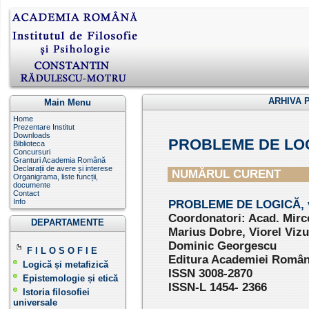
ARHIVA 
Main Menu
Home
Prezentare Institut
Downloads
PROBLEME DE LO
Biblioteca
Concursuri
Granturi Academia Română
Declarații de avere și interese
NUMĂRUL CURENT
Organigrama, liste funcții,
documente
Contact
Info
PROBLEME DE LOGICĂ, vo
Coordonatori: Acad. Mirc
DEPARTAMENTE
Marius Dobre, Viorel Vizu
Dominic Georgescu
F I L O S O F I E
Editura Academiei Române
Logică și metafizică
ISSN 3008-2870
Epistemologie și etică
ISSN-L 1454- 2366
Istoria filosofiei
universale