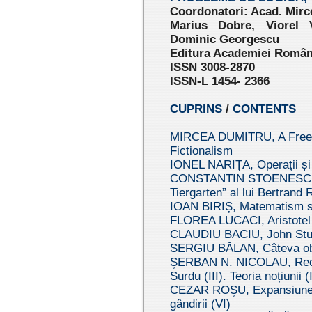
Coordonatori: Acad. Mirc
Marius Dobre, Viorel V
Dominic Georgescu
Editura Academiei Române
ISSN 3008-2870
ISSN-L 1454- 2366
CUPRINS
/
CONTENTS
MIRCEA DUMITRU, A Free 
Fictionalism
IONEL NARIȚA, Operații și r
CONSTANTIN STOENESCU, P
Tiergarten” al lui Bertrand 
IOAN BIRIȘ, Matematism sa
FLOREA LUCACI, Aristotel ș
CLAUDIU BACIU, John Stuar
SERGIU BĂLAN, Câteva obse
ȘERBAN N. NICOLAU, Recons
Surdu (III). Teoria noțiunii (I
CEZAR ROȘU, Expansiunea l
gândirii (VI)