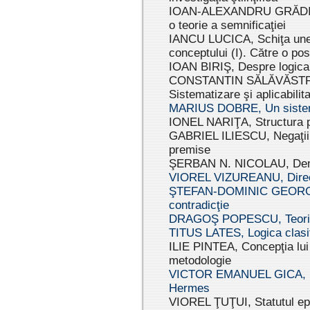
IOAN-ALEXANDRU GRĂDIN
o teorie a semnificaţiei
IANCU LUCICA, Schiţa unei 
conceptului (I). Către o posi
IOAN BIRIŞ, Despre logica n
CONSTANTIN SĂLĂVĂSTRU, E
Sistematizare şi aplicabilit
MARIUS DOBRE, Un sistem f
IONEL NARIŢA, Structura pa
GABRIEL ILIESCU, Negaţii ne
premise
ŞERBAN N. NICOLAU, Demonst
VIOREL VIZUREANU, Direcţii
ŞTEFAN-DOMINIC GEORGES
contradicţie
DRAGOŞ POPESCU, Teoria h
TITUS LATES, Logica clasifi
ILIE PINTEA, Concepţia lui 
metodologie
VICTOR EMANUEL GICA, Mona
Hermes
VIOREL ŢUŢUI, Statutul epis