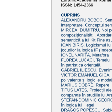
Editura Academiei Române
ISSN: 1454-2366
CUPRINS
ALEXANDRU BOBOC, Sema
interpretare. Conceptul se
MIRCEA DUMITRU, Noi pe
compoziționalității. Abordar
semantică a lui Kit Fine as
IOAN BIRIȘ, Logicismul lui 
jocurilor la logica IF (Ind
IONEL NARIȚA, Metafora
FLOREA LUCACI, Temeiul log
în patristica orientală
GABRIEL ILIESCU, Evenime
VICTOR EMANUEL GICA, Non-c
polivalente și logicile moda
MARIUS DOBRE, Repere intu
TITUS LATES, Proiecții ale l
comparate în studiile lui A
ȘTEFAN-DOMINIC GEORGESC
în logica lui Hegel
DRAGOȘ POPESCU, Subiectul