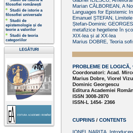
Gabriel ILIESCU, Ameliora
filosofiei românești
Marian CĂLBOREAN, A Note
Studii de istorie a
Languages for Epistemic I
filosofiei universale
Emanuel ȘTEFAN, Limitele li
Studii de
Ștefan-Dominic GEORGESCU
epistemologie și de
metafizice hegeliene în școa
teorie a valorilor
XIX-lea și al XX-lea
Studii de teoria
categoriilor
Marius DOBRE, Teoria sofis
LEGĂTURI
PROBLEME DE LOGICĂ, v
Coordonatori: Acad. Mirc
Marius Dobre, Viorel Vizu
Dominic Georgescu
Editura Academiei Române
ISSN 3008-2870
ISSN-L 1454- 2366
CUPRINS
/
CONTENTS
IONEL NARIȚA, Introducere 