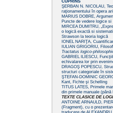
CUPRINS
ŞERBAN N. NICOLAU, Teori
raţionamentului în opera ari
MARIUS DOBRE, Argumentar
Puncte de vedere logice si 
MIRCEA DUMITRU, „Expresi
o logică exactă si sistemati
Strawson la teoria logică
IONEL NARIŢA, Cuantifica
IULIAN GRIGORIU, Filosofia
Tractatus logico-philosoph
GABRIEL ILIESCU, Funcţiile 
echivalarea lor prin evenim
DRAGOŞ POPESCU, Structur
structuri categoriale în sis
ŞTEFAN-DOMINIC GEORGESC
Kant, Fichte şi Schelling
TITUS LATES, Primele manu
din primele manuale (până 
TEXTE CLASICE DE LOG
ANTOINE ARNAULD, PIERRE
(Fragment), cu o prezenta
traducere de ALEXANDR