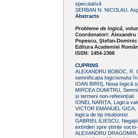
speculativă
ȘERBAN N. NICOLAU, Aspecte
Abstracts
Pr
oblem
e de logică
,
volu
Coordonatori: Alexandru
Popescu, Ştefan-Dominic
Editura Academiei Române
ISSN: 1454-2366
CUPRINS
ALEXANDRU BOBOC, R. C
semnificația logicismului în
IOAN BIRIȘ, Noua logică și t
MIRCEA DUMITRU, Semnific
și termeni non-referențiali
IONEL NARIȚA, Logica valor
VICTOR EMANUEL GICA, Cons
logica de tip intuiționist
GABRIEL ILIESCU, Negații n
extinderi spre științe soci
ALEXANDRU DRAGOMIR, Para