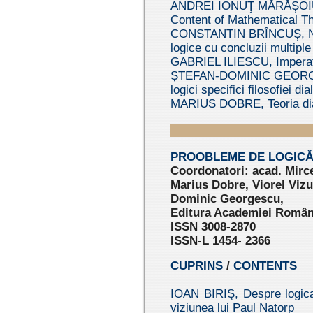
ANDREI IONUŢ MĂRĂȘOIU, I
Content of Mathematical T
CONSTANTIN BRÎNCUȘ, Non-c
logice cu concluzii multiple 
GABRIEL ILIESCU, Imperativ
ȘTEFAN-DOMINIC GEORGES
logici specifici filosofiei d
MARIUS DOBRE, Teoria dial
PROOBLEME DE LOGICĂ,
C
oordonatori: acad. Mir
Marius Dobre, Viorel Vizu
Dominic Georgescu,
Editura Academiei Române
ISSN 3008-2870
ISSN-L 1454- 2366
CUPRINS
/
CONTENTS
IOAN BIRIŞ, Despre logica 
viziunea lui Paul Natorp