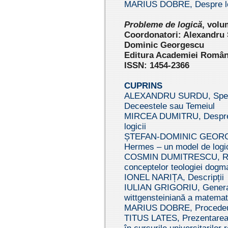
MARIUS DOBRE, Despre log
Probleme de logică
, volu
Coordonatori: Alexandru 
Dominic Georgescu
Editura Academiei Române
ISSN: 1454-2366
CUPRINS
ALEXANDRU SURDU, Specu
Deceestele sau Temeiul
MIRCEA DUMITRU, Despre 
logicii
ȘTEFAN-DOMINIC GEORGE
Hermes – un model de logi
COSMIN DUMITRESCU, Rolul 
conceptelor teologiei dogm
IONEL NARIȚA, Descripții
IULIAN GRIGORIU, Generalita
wittgensteiniană a matemati
MARIUS DOBRE, Procedeul in
TITUS LATES, Prezentarea in