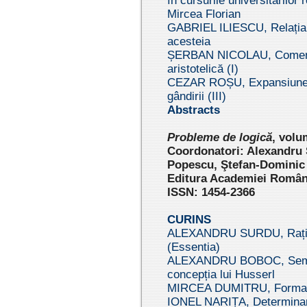
în cursurile universitarilo
Mircea Florian
GABRIEL ILIESCU, Relația d
acesteia
ȘERBAN NICOLAU, Comentari
aristotelică (I)
CEZAR ROȘU, Expansiunea l
gândirii (III)
Abstracts
Pr
obleme de logică
, vol
Coordonatori: Alexandru
Popescu, Ştefan-Dominic
Editura Academiei Române
ISSN: 1454-2366
CURINS
ALEXANDRU SURDU, Rațiu
(Essentia)
ALEXANDRU BOBOC, Semiot
concepția lui Husserl
MIRCEA DUMITRU, Forma 
IONEL NARIȚA, Determinar