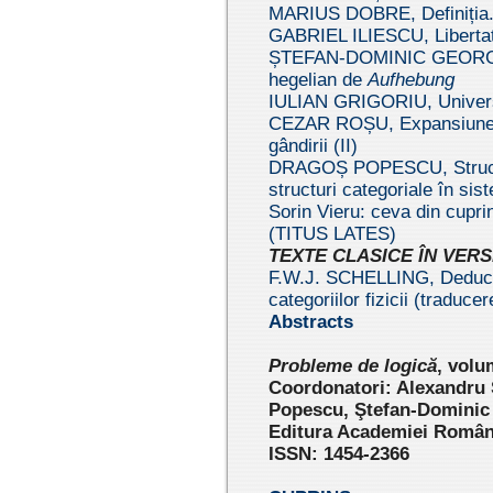
MARIUS DOBRE, Definiția. 
GABRIEL ILIESCU, Libertat
ȘTEFAN-DOMINIC GEORGESC
hegelian de
Aufhebung
IULIAN GRIGORIU, Univers 
CEZAR ROȘU, Expansiunea l
gândirii (II)
DRAGOȘ POPESCU, Structur
structuri categoriale în sis
Sorin Vieru: ceva din cuprin
(TITUS LATES)
TEXTE CLASICE ÎN VE
F.W.J. SCHELLING, Deducți
categoriilor fizicii (tra
Abstracts
Pr
obleme de logică
, volu
Coordonatori: Alexandru
Popescu, Ştefan-Dominic
Editura Academiei Române
ISSN: 1454-2366