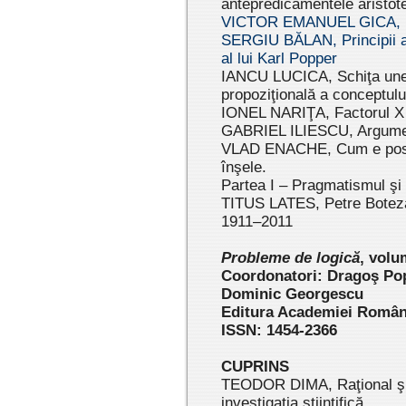
antepredicamentele aristote
VICTOR EMANUEL GICA, Prin
SERGIU BĂLAN, Principii ale
al lui Karl Popper
IANCU LUCICA, Schiţa unei t
propoziţională a conceptulu
IONEL NARIŢA, Factorul X
GABRIEL ILIESCU, Argument
VLAD ENACHE, Cum e posibi
înşele.
Partea I – Pragmatismul şi 
TITUS LATES, Petre Botezat
1911–2011
Pr
oblem
e de logică
,
volum
Coordonatori: Dragoş Pop
Dominic Georgescu
Editura Academiei Român
ISSN: 1454-2366
CUPRINS
TEODOR DIMA, Raţional şi i
investigaţia ştiinţifică