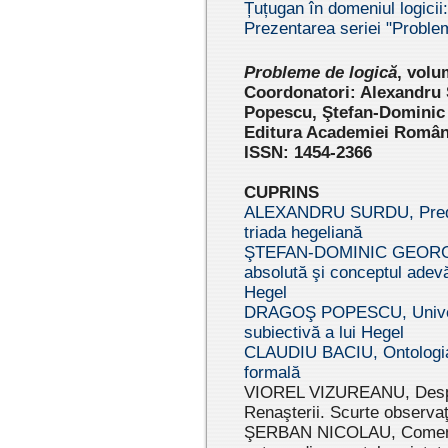
Țuțugan în domeniul logicii:
Prezentarea seriei "Problem
Pr
oblem
e de logică
,
volu
Coordonatori: Alexandru
Popescu, Ştefan-Dominic
Editura Academiei Român
ISSN: 1454-2366
CUPRINS
ALEXANDRU SURDU, Predic
triada hegeliană
ŞTEFAN-DOMINIC GEORG
absolută şi conceptul adevăr
Hegel
DRAGOŞ POPESCU, Universal
subiectivă a lui Hegel
CLAUDIU BACIU, Ontologia d
formală
VIOREL VIZUREANU, Despre u
Renaşterii. Scurte observaţi
ŞERBAN NICOLAU, Comentari