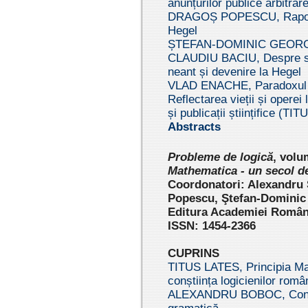
anunțurilor publice arbitrar
DRAGOȘ POPESCU, Raportur
Hegel
ȘTEFAN-DOMINIC GEORGESCU
CLAUDIU BACIU, Despre sensu
neant și devenire la Hegel
VLAD ENACHE, Paradoxul c
Reflectarea vieții și opere
și publicații științifice (T
Abstracts
Pr
oblem
e de logică
,
volu
Mathematica - un secol de
Coordonatori: Alexandru
Popescu, Ştefan-Dominic
Editura Academiei Române
ISSN: 1454-2366
CUPRINS
TITUS LATES, Principia Ma
conștiința logicienilor româ
ALEXANDRU BOBOC, Conc