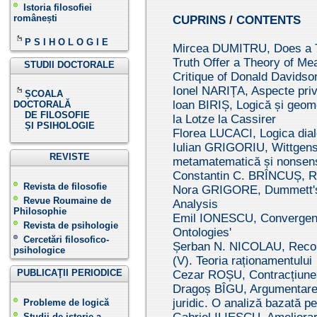
Istoria filosofiei
românești
CUPRINS
/
CONTENTS
P S I H O L O G I E
Mircea DUMITRU, Does a T
Truth Offer a Theory of Me
STUDII DOCTORALE
Critique of Donald Davidso
Ionel NARIȚA, Aspecte privi
ȘCOALA
loan BIRIȘ, Logică și geome
DOCTORALĂ
DE FILOSOFIE
la Lotze la Cassirer
ȘI PSIHOLOGIE
Florea LUCACI, Logica diale
Iulian GRIGORIU, Wittgenst
REVISTE
metamatematică și nonsen
Constantin C. BRÎNCUȘ, Rolu
Revista de filosofie
Nora GRIGORE, Dummett's 
Revue Roumaine de
Analysis
Philosophie
Emil IONESCU, Convergenc
Revista de psihologie
Ontologies'
Cercetări filosofico-
Șerban N. NICOLAU, Reconst
psihologice
(V). Teoria raționamentului
PUBLICAŢII PERIODICE
Cezar ROȘU, Contracțiunea 
Dragoș BÎGU, Argumentarea 
juridic. O analiză bazată p
Probleme de logică
Studii de istorie a