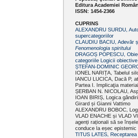
Editura Academiei Române
ISSN: 1454-2366
CUPRINS
ALEXANDRU SURDU, Auto
supercategoriilor
CLAUDIU BACIU, Adevăr și
Fenomenologia spiritului
DRAGOȘ POPESCU, Obiecti
categoriile Logicii obiectiv
ȘTEFAN-DOMINIC GEORGESC
IONEL NARIȚA, Tabelul sil
IANCU LUCICA, Dacă P, atun
Partea I. Implicaţia materia
ȘERBAN N. NICOLAU, Aspecte
IOAN BIRIȘ, Logica gândirii
Girard și Gianni Vattimo
ALEXANDRU BOBOC, Logică ș
VLAD ENACHE și VLAD VIER
agenți raționali să se înșel
conduce la eșec epistemic 
TITUS LATES, Receptarea și 