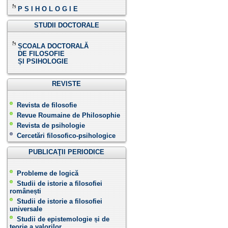
P S I H O L O G I E
STUDII DOCTORALE
ȘCOALA DOCTORALĂ
DE FILOSOFIE
ȘI PSIHOLOGIE
REVISTE
Revista de filosofie
Revue Roumaine de Philosophie
Revista de psihologie
Cercetări filosofico-psihologice
PUBLICAŢII PERIODICE
Probleme de logică
Studii de istorie a filosofiei
românești
Studii de istorie a filosofiei
universale
Studii de epistemologie și de
teorie a valorilor