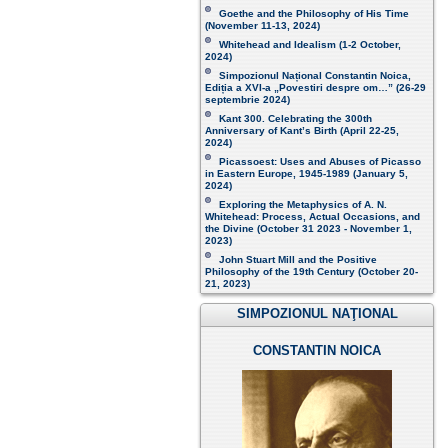
Goethe and the Philosophy of His Time
(November 11-13, 2024 )
Whitehead and Idealism (1-2 October,
2024)
Simpozionul Național Constantin Noica,
Ediția a XVI-a „Povestiri despre om…”
(26-29
septembrie 2024)
Kant 300. Celebrating the 300th
Anniversary of Kant’s Birth (April 22-25,
2024)
Picassoest: Uses and Abuses of Picasso
in Eastern Europe, 1945-1989 (January 5,
2024)
Exploring the Metaphysics of A. N.
Whitehead: Process, Actual Occasions, and
the Divine (October 31 2023 - November 1,
2023)
John Stuart Mill and the Positive
Philosophy of the 19th Century (October 20-
21, 2023 )
SIMPOZIONUL NAŢIONAL
CONSTANTIN NOICA