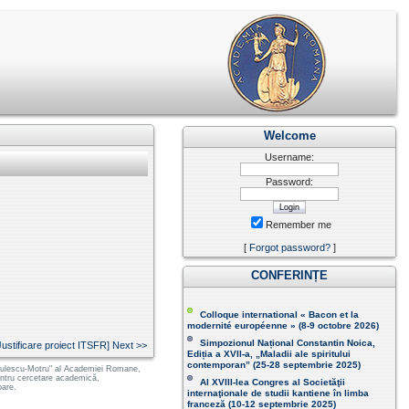
Welcome
Username:
Password:
Remember me
[
Forgot password?
]
CONFERINȚE
Colloque international « Bacon et la
modernité européenne » (8-9 octobre 2026 )
Simpozionul Național Constantin Noica,
Justificare proiect ITSFR] Next >>
Ediția a XVII-a, „Maladii ale spiritului
contemporan ” (25-28 septembrie 2025 )
 Radulescu-Motru" al Academiei Romane,
pentru cercetare academică,
Al XVIII-lea Congres al Societăţii
oare.
internaţionale de studii kantiene în limba
franceză (
10-12 septembrie 2025
)