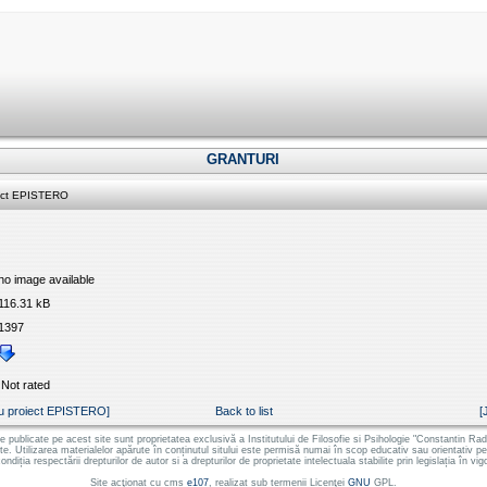
GRANTURI
iect EPISTERO
no image available
116.31 kB
1397
Not rated
iu proiect EPISTERO]
Back to list
[
le publicate pe acest site sunt proprietatea exclusivă a Institutului de Filosofie si Psihologie "Constantin
ate. Utilizarea materialelor apărute în conținutul sitului este permisă numai în scop educativ sau orientativ 
ondiția respectării drepturilor de autor si a drepturilor de proprietate intelectuala stabilite prin legislația în vig
Site acţionat cu cms
e107
, realizat sub termenii Licenţei
GNU
GPL.