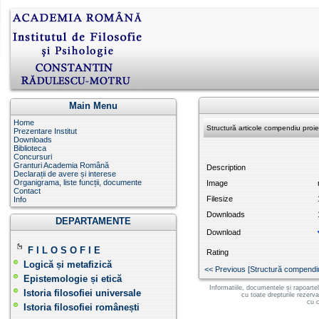
Main Menu
Home
Structură articole compendiu pro
Prezentare Institut
Downloads
Biblioteca
Concursuri
Granturi Academia Română
Description
Declarații de avere și interese
Organigrama, liste funcții, documente
Image
Contact
Filesize
Info
Downloads
DEPARTAMENTE
Download
F I L O S O F I E
Rating
Logică și metafizică
<< Previous [Structură compend
Epistemologie și etică
Informatiile, documentele și rapoarte
Istoria filosofiei universale
cu toate drepturile rezerv
cu c
Istoria filosofiei românești