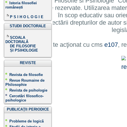
Institutului de Filosofie si Psihologie 
Istoria filosofiei
cu toate drepturile rezervate. Utilizarea mate
românești
în scop educativ sau orie
P S I H O L O G I E
cu condiția respectării drepturilor de autor si
STUDII DOCTORALE
legisl
ȘCOALA
DOCTORALĂ
Site acţionat cu cms
e107
, r
DE FILOSOFIE
ȘI PSIHOLOGIE
REVISTE
Revista de filosofie
Revue Roumaine de
Philosophie
Revista de psihologie
Cercetări filosofico-
psihologice
PUBLICAŢII PERIODICE
Probleme de logică
Studii de istorie a