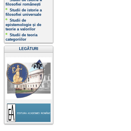
filosofiei românești
Studii de istorie a
filosofiei universale
Studii de
epistemologie și de
teorie a valorilor
Studii de teoria
categoriilor
LEGĂTURI