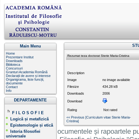
ST
Main Menu
Home
Rezumat teza doctorat Sterie Maria-Cristina
Prezentare Institut
Downloads
Biblioteca
Concursuri
Granturi Academia Română
Description
Declarații de avere și interese
Organigrama, liste funcții,
Image
no image available
documente
Filesize
434.28 kB
Contact
Info
Downloads
2006
DEPARTAMENTE
Download
Rating
Not rated
F I L O S O F I E
<< Previous [Curriculum vitae Sterie Maria-
Logică și metafizică
Cristina ]
Epistemologie și etică
Informatiile, documentele și rapoartele pu
Istoria filosofiei
universale