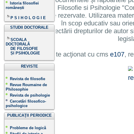
Istoria filosofiei
Institutului de Filosofie si Psihologie 
românești
cu toate drepturile rezervate. Utilizarea mate
P S I H O L O G I E
în scop educativ sau orie
STUDII DOCTORALE
cu condiția respectării drepturilor de autor si
legisl
ȘCOALA
DOCTORALĂ
DE FILOSOFIE
Site acţionat cu cms
e107
, r
ȘI PSIHOLOGIE
REVISTE
Revista de filosofie
Revue Roumaine de
Philosophie
Revista de psihologie
Cercetări filosofico-
psihologice
PUBLICAŢII PERIODICE
Probleme de logică
Studii de istorie a