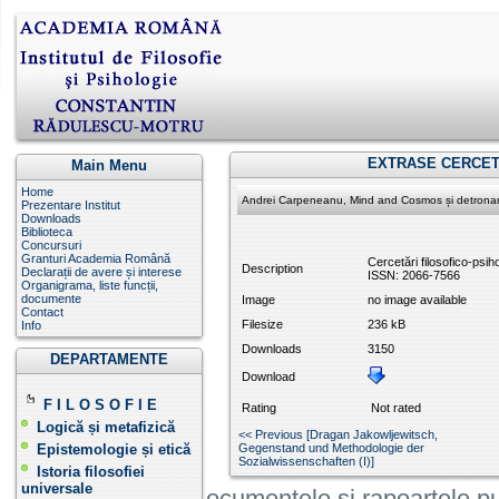
EXTRASE CERCET
Main Menu
Home
Andrei Carpeneanu, Mind and Cosmos și detronare
Prezentare Institut
Downloads
Biblioteca
Concursuri
Granturi Academia Română
Cercetări filosofico-psiho
Description
Declarații de avere și interese
ISSN: 2066-7566
Organigrama, liste funcții,
documente
Image
no image available
Contact
Filesize
236 kB
Info
Downloads
3150
DEPARTAMENTE
Download
F I L O S O F I E
Rating
Not rated
Logică și metafizică
<< Previous [Dragan Jakowljewitsch,
Epistemologie și etică
Gegenstand und Methodologie der
Sozialwissenschaften (I)]
Istoria filosofiei
universale
Informatiile, documentele și rapoartele pu