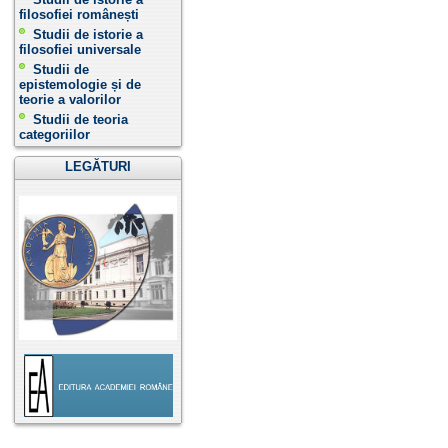
filosofiei românești
Studii de istorie a
filosofiei universale
Studii de
epistemologie și de
teorie a valorilor
Studii de teoria
categoriilor
LEGĂTURI