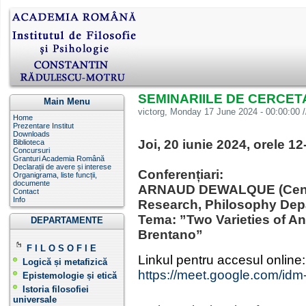
SEMINARIILE DE CERCETARE
Main Menu
victorg
, Monday 17 June 2024 - 00:00:00 /
Home
Prezentare Institut
Downloads
Joi, 20 iunie 2024, orele 12
Biblioteca
Concursuri
Granturi Academia Română
Declarații de avere și interese
Conferențiari:
Organigrama, liste funcții,
documente
ARNAUD DEWALQUE (Cente
Contact
Info
Research, Philosophy Depa
Tema: ”Two Varieties of A
DEPARTAMENTE
Brentano ”
F I L O S O F I E
Linkul pentru accesul online:
Logică și metafizică
https://meet.google.com/id
Epistemologie și etică
Istoria filosofiei
universale