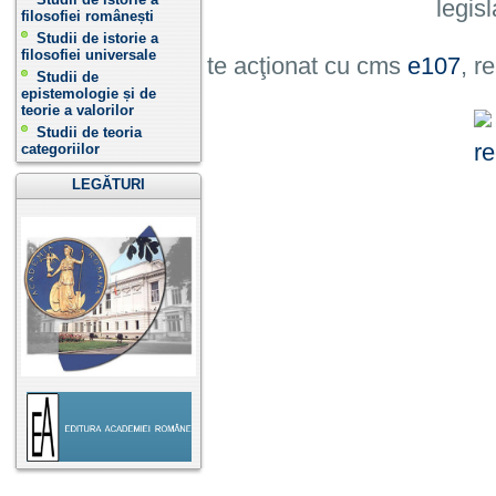
legisl
filosofiei românești
Studii de istorie a
filosofiei universale
Site acţionat cu cms
e107
, r
Studii de
epistemologie și de
teorie a valorilor
Studii de teoria
categoriilor
LEGĂTURI