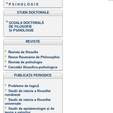
cu c
P S I H O L O G I E
STUDII DOCTORALE
ȘCOALA DOCTORALĂ
DE FILOSOFIE
ȘI PSIHOLOGIE
REVISTE
Revista de filosofie
Revue Roumaine de Philosophie
Revista de psihologie
Cercetări filosofico-psihologice
PUBLICAŢII PERIODICE
Probleme de logică
Studii de istorie a filosofiei
românești
Studii de istorie a filosofiei
universale
Studii de epistemologie și de
teorie a valorilor