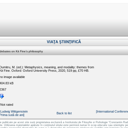
VIAŢA ŞTIINŢIFICĂ
debates on Kit Fine’s philosophy
Dumitru, M. (ed.): Metaphysics, meaning, and modality: themes from
Kit Fine. Oxford: Oxford University Press, 2020, 519 pp, £70 HB.
no image available
404.83 kB
2367
Not rated
 Ludwig Wittgenstein
[International Conferenc
Back to list
Prima sută de ani]
le publicate pe acest site sunt proprietatea exclusivă a Institutului de Filosofie si Psihologie "Constantin
ate. Utilizarea materialelor apărute în conținutul sitului este permisă numai în scop educativ sau orientativ 