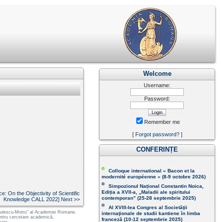
Welcome
Username:
Password:
Remember me
[
Forgot password?
]
CONFERINȚE
Colloque international « Bacon et la
modernité européenne » (8-9 octobre 2026 )
Simpozionul Național Constantin Noica,
Ediția a XVII-a, „Maladii ale spiritului
e: On the Objectivity of Scientific
contemporan ” (25-28 septembrie 2025 )
Knowledge CALL 2022] Next >>
Al XVIII-lea Congres al Societăţii
 Radulescu-Motru" al Academiei Romane,
internaţionale de studii kantiene în limba
pentru cercetare academică,
franceză (
10-12 septembrie 2025
)