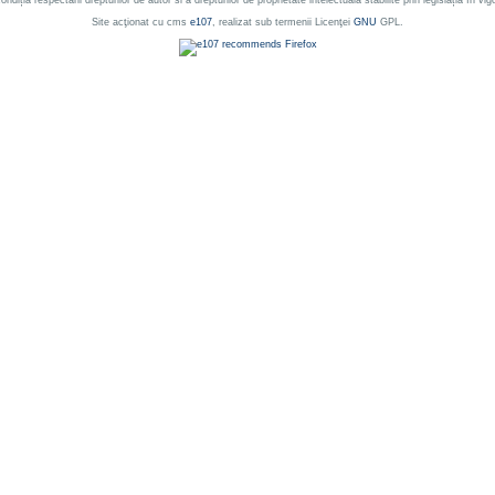
ondiția respectării drepturilor de autor si a drepturilor de proprietate intelectuala stabilite prin legislația în vig
Site acţionat cu cms
e107
, realizat sub termenii Licenţei
GNU
GPL.