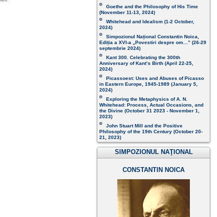
oare.
Goethe and the Philosophy of His Time
(November 11-13, 2024 )
Whitehead and Idealism (1-2 October,
2024)
Simpozionul Național Constantin Noica,
Ediția a XVI-a „Povestiri despre om…”
(26-29
septembrie 2024)
Kant 300. Celebrating the 300th
Anniversary of Kant’s Birth (April 22-25,
2024)
Picassoest: Uses and Abuses of Picasso
in Eastern Europe, 1945-1989 (January 5,
2024)
Exploring the Metaphysics of A. N.
Whitehead: Process, Actual Occasions, and
the Divine (October 31 2023 - November 1,
2023)
John Stuart Mill and the Positive
Philosophy of the 19th Century (October 20-
21, 2023 )
SIMPOZIONUL NAŢIONAL
CONSTANTIN NOICA