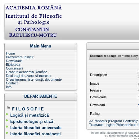
Main Menu
Home
Essential readings: contemporary 
Prezentare Institut
Downloads
Biblioteca
Concursuri
Granturi Academia Română
Description
Declarații de avere și interese
Organigrama, liste funcții, documente
Contact
Image
Info
Filesize
DEPARTAMENTE
Downloads
Download
F I L O S O F I E
Rating
Logică și metafizică
Epistemologie și etică
<< Previous [Program Conferinţă
Tractatus Logico-Philosophicus. 
Istoria filosofiei universale
Informatiile, documentele și rapoarte
Istoria filosofiei românești
cu toate drepturile rezerv