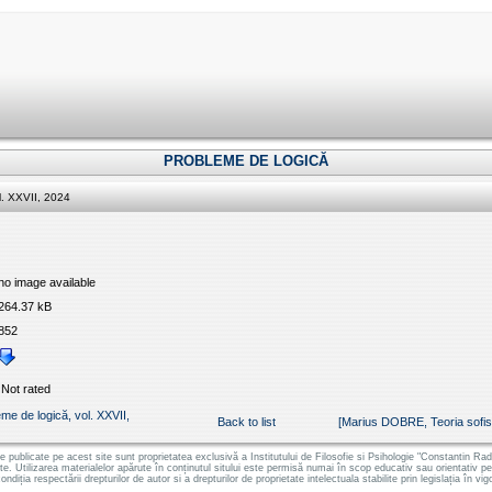
PROBLEME DE LOGICĂ
. XXVII, 2024
no image available
264.37 kB
852
Not rated
 de logică, vol. XXVII,
Back to list
[Marius DOBRE, Teoria sofism
le publicate pe acest site sunt proprietatea exclusivă a Institutului de Filosofie si Psihologie "Constantin
ate. Utilizarea materialelor apărute în conținutul sitului este permisă numai în scop educativ sau orientativ 
ondiția respectării drepturilor de autor si a drepturilor de proprietate intelectuala stabilite prin legislația în vig