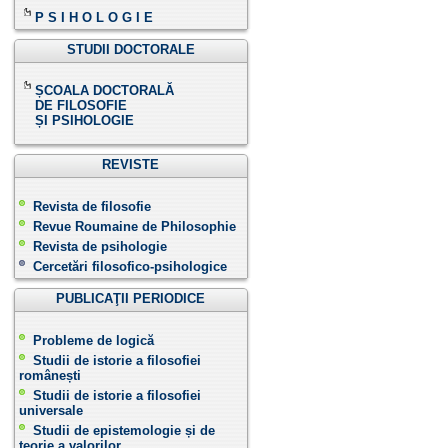
P S I H O L O G I E
STUDII DOCTORALE
ȘCOALA DOCTORALĂ
DE FILOSOFIE
ȘI PSIHOLOGIE
REVISTE
Revista de filosofie
Revue Roumaine de Philosophie
Revista de psihologie
Cercetări filosofico-psihologice
PUBLICAŢII PERIODICE
Probleme de logică
Studii de istorie a filosofiei
românești
Studii de istorie a filosofiei
universale
Studii de epistemologie și de
teorie a valorilor