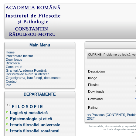
Main Menu
Home
CUPRINS, Probleme de logică, vol
Prezentare Institut
Downloads
Biblioteca
Concursuri
Granturi Academia Română
Description
Declarații de avere și interese
Organigrama, liste funcții, documente
Image
Contact
Filesize
Info
Downloads
DEPARTAMENTE
Download
F I L O S O F I E
Rating
Logică și metafizică
<< Previous [CONTENTS, Probleme
Epistemologie și etică
2024]
Istoria filosofiei universale
Informatiile, documentele și rapoarte
cu toate drepturile rezerv
Istoria filosofiei românești
cu c