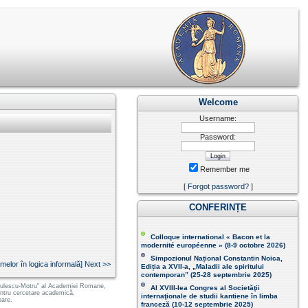
Welcome
Username:
Password:
Remember me
[
Forgot password?
]
CONFERINȚE
Colloque international « Bacon et la
modernité européenne » (8-9 octobre 2026 )
Simpozionul Național Constantin Noica,
elor în logica informală] Next >>
Ediția a XVII-a, „Maladii ale spiritului
contemporan ” (25-28 septembrie 2025 )
 Radulescu-Motru" al Academiei Romane,
Al XVIII-lea Congres al Societăţii
pentru cercetare academică,
internaţionale de studii kantiene în limba
oare.
franceză (
10-12 septembrie 2025
)