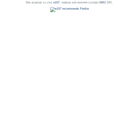
Site acţionat cu cms
e107
, realizat sub termenii Licenţei
GNU
GPL.