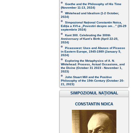
Goethe and the Philosophy of His Time
(November 11-13, 2024 )
Whitehead and Idealism (1-2 October,
2024)
Simpozionul Național Constantin Noica,
Ediția a XVI-a „Povestiri despre om…”
(26-29
septembrie 2024)
Kant 300. Celebrating the 300th
Anniversary of Kant’s Birth (April 22-25,
2024)
Picassoest: Uses and Abuses of Picasso
in Eastern Europe, 1945-1989 (January 5,
2024)
Exploring the Metaphysics of A. N.
Whitehead: Process, Actual Occasions, and
the Divine (October 31 2023 - November 1,
2023)
John Stuart Mill and the Positive
Philosophy of the 19th Century (October 20-
21, 2023 )
SIMPOZIONUL NAŢIONAL
CONSTANTIN NOICA