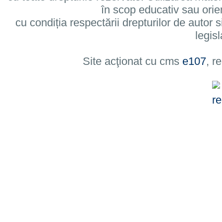
în scop educativ sau orie
cu condiția respectării drepturilor de autor si
legisl
Site acţionat cu cms
e107
, r