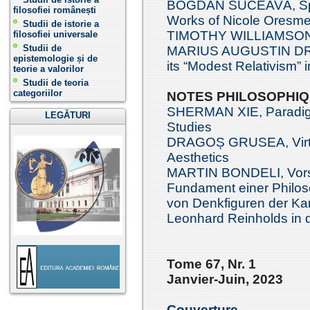
BOGDAN SUCEAVĂ, Space
filosofiei românești
Works of Nicole Oresm
Studii de istorie a
TIMOTHY WILLIAMSON, 
filosofiei universale
Studii de
MARIUS AUGUSTIN DRĂG
epistemologie și de
its “Modest Relativism” 
teorie a valorilor
Studii de teoria
categoriilor
NOTES PHILOSOPHI
SHERMAN XIE, Paradigm
LEGĂTURI
Studies
DRAGOȘ GRUSEA, Virtua
Aesthetics
MARTIN BONDELI, Vorst
Fundament einer Philos
von Denkfiguren der Ka
Leonhard Reinholds in 
Tome 67, Nr. 1
Janvier-Juin , 2023
Couverture