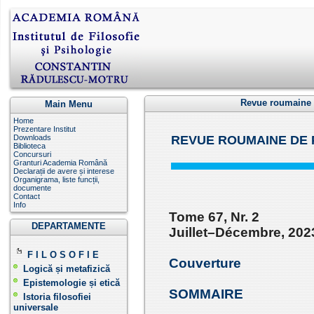
Revue roumaine 
Main Menu
Home
Prezentare Institut
Downloads
REVUE ROUMAINE DE 
Biblioteca
Concursuri
Granturi Academia Română
Declarații de avere și interese
Organigrama, liste funcții,
documente
Contact
Info
Tome 67, Nr. 2
DEPARTAMENTE
Juillet–Décembre, 202
F I L O S O F I E
Couverture
Logică și metafizică
Epistemologie și etică
SOMMAIRE
Istoria filosofiei
universale