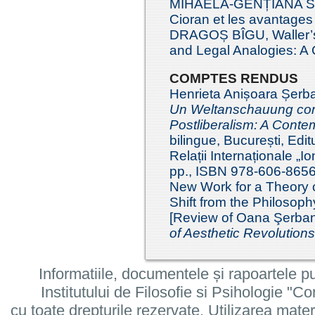
MIHAELA-GENȚIANA STĂ
Cioran et les avantages d
DRAGOȘ BÎGU, Waller’s 
and Legal Analogies: A 
COMPTES RENDUS
Henrieta Anișoara Șerb
Un Weltanschauung co
Postliberalism: A Cont
bilingue, București, Editu
Relații Internaționale „I
pp., ISBN 978-606-8656
New Work for a Theory o
Shift from the Philosoph
[Review of Oana Şerba
of Aesthetic Revolutions
Informatiile, documentele și rapoartele pu
Institutului de Filosofie si Psihologie 
cu toate drepturile rezervate. Utilizarea mate