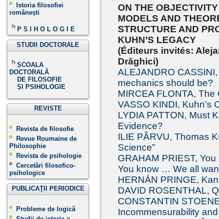
Istoria filosofiei
ON THE OBJECTIVITY
românești
MODELS AND THEORE
STRUCTURE AND PRO
P S I H O L O G I E
KUHN’S LEGACY
STUDII DOCTORALE
(Éditeurs invités: Ale
Drăghici)
ȘCOALA
ALEJANDRO CASSINI, Wh
DOCTORALĂ
DE FILOSOFIE
mechanics should be?
ȘI PSIHOLOGIE
MIRCEA FLONTA, The C
VASSO KINDI, Kuhn’s C
REVISTE
LYDIA PATTON, Must Ku
Evidence?
Revista de filosofie
ILIE PÂRVU, Thomas Ku
Revue Roumaine de
Philosophie
Science”
Revista de psihologie
GRAHAM PRIEST, You sa
Cercetări filosofico-
You know … We all want
psihologice
HERNÁN PRINGE, Kant a
PUBLICAŢII PERIODICE
DAVID ROSENTHAL, Qua
CONSTANTIN STOENESCU
Probleme de logică
Incommensurability and
Studii de istorie a