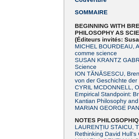
SOMMAIRE
BEGINNING WITH BRE
PHILOSOPHY AS SCIE
(Éditeurs invités: Sus
MICHEL BOURDEAU, Aug
comme science
SUSAN KRANTZ GABRIEL
Science
ION TĂNĂSESCU, Brenta
von der Geschichte der
CYRIL MCDONNELL, On t
Empirical Standpoint: B
Kantian Philosophy and
MARIAN GEORGE PANAI
NOTES PHILOSOPHI
LAURENȚIU STAICU, The
Rethinking David Hull’s 