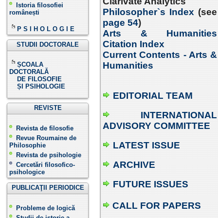
Clarivate Analytics
Istoria filosofiei
Philosopher`s Index
(see
românești
page 54
)
P S I H O L O G I E
Arts & Humanities
Citation Index
STUDII DOCTORALE
Current Contents - Arts &
Humanities
ȘCOALA
DOCTORALĂ
DE FILOSOFIE
ȘI PSIHOLOGIE
EDITORIAL TEAM
REVISTE
INTERNATIONAL
ADVISORY COMMITTEE
Revista de filosofie
Revue Roumaine de
LATEST ISSUE
Philosophie
Revista de psihologie
ARCHIVE
Cercetări filosofico-
psihologice
FUTURE ISSUES
PUBLICAŢII PERIODICE
CALL FOR PAPERS
Probleme de logică
Studii de istorie a