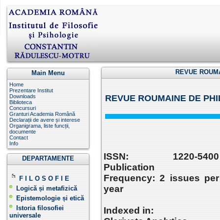
REVUE ROUMA
Main Menu
Home
Prezentare Institut
Downloads
REVUE ROUMAINE DE PHI
Biblioteca
Concursuri
Granturi Academia Română
Declarații de avere și interese
Organigrama, liste funcții,
documente
Contact
Info
ISSN: 1220-5400
DEPARTAMENTE
Publication
Frequency: 2 issues per
F I L O S O F I E
year
Logică și metafizică
Epistemologie și etică
Istoria filosofiei
Indexed in:
universale