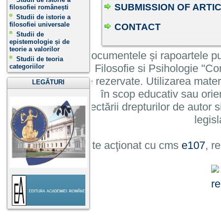
SUBMISSION OF ARTI
filosofiei românești
Studii de istorie a
filosofiei universale
CONTACT
Studii de
epistemologie și de
teorie a valorilor
Informatiile, documentele și rapoartele pu
Studii de teoria
Institutului de Filosofie si Psihologie 
categoriilor
cu toate drepturile rezervate. Utilizarea mate
LEGĂTURI
în scop educativ sau orie
cu condiția respectării drepturilor de autor si
legisl
Site acţionat cu cms
e107
, r