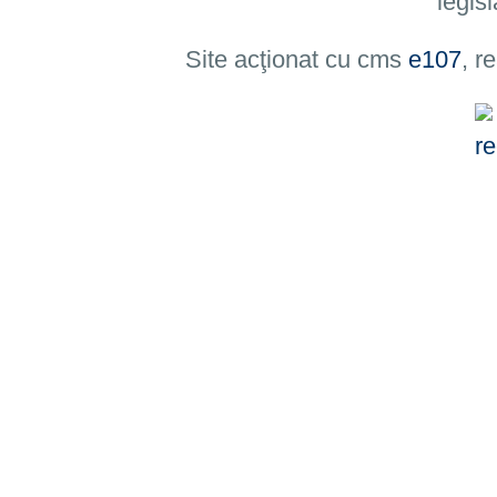
legisl
Site acţionat cu cms
e107
, r