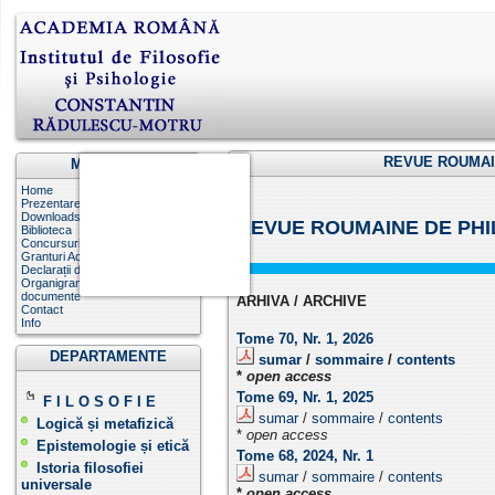
REVUE ROUMAI
Main Menu
Home
Prezentare Institut
Downloads
REVUE ROUMAINE DE PHI
Biblioteca
Concursuri
Granturi Academia Română
Declarații de avere și interese
Organigrama, liste funcții,
documente
ARHIVA / ARCHIVE
Contact
Info
Tome 70, Nr. 1, 2026
DEPARTAMENTE
sumar
/
sommaire
/
contents
*
open access
Tome 69, Nr. 1, 2025
F I L O S O F I E
sumar
/
sommaire
/
contents
Logică și metafizică
*
open access
Epistemologie și etică
Tome 68, 2024, Nr. 1
Istoria filosofiei
sumar
/
sommaire
/
contents
universale
*
open access