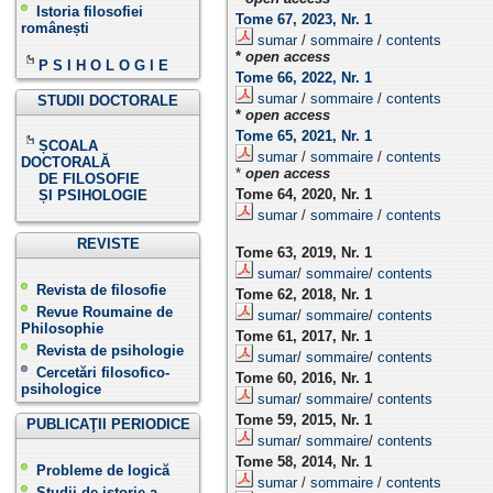
Istoria filosofiei
Tome 67, 2023, Nr. 1
românești
sumar
/
sommaire
/
contents
*
open access
P S I H O L O G I E
Tome 66, 2022, Nr. 1
sumar
/
sommaire
/
contents
STUDII DOCTORALE
*
open access
Tome 65, 2021, Nr. 1
ȘCOALA
sumar
/
sommaire
/
contents
DOCTORALĂ
*
open access
DE FILOSOFIE
Tome 64, 2020, Nr. 1
ȘI PSIHOLOGIE
sumar
/
sommaire
/
contents
REVISTE
Tome 63, 2019, Nr. 1
sumar
/
sommaire
/
contents
Revista de filosofie
Tome 62, 2018, Nr. 1
Revue Roumaine de
sumar
/
sommaire
/
contents
Philosophie
Tome 61, 2017, Nr. 1
Revista de psihologie
sumar
/
sommaire
/
contents
Cercetări filosofico-
Tome 60, 2016, Nr. 1
psihologice
sumar
/
sommaire
/
contents
Tome 59, 2015, Nr. 1
PUBLICAŢII PERIODICE
sumar
/
sommaire
/
contents
Tome 58, 2014, Nr. 1
Probleme de logică
sumar
/
sommaire
/
contents
Studii de istorie a